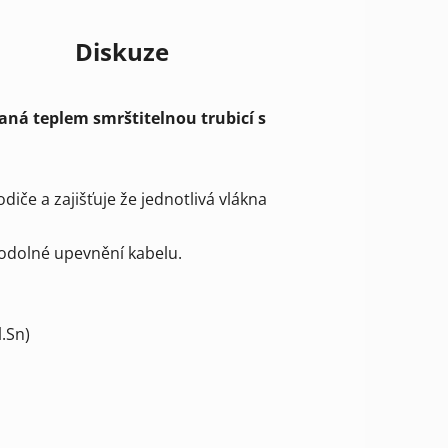
Diskuze
aná teplem smrštitelnou trubicí s
iče a zajišťuje že jednotlivá vlákna
ěodolné upevnění kabelu.
.Sn)