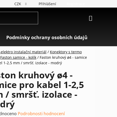
CZK
Přihlášení
Registrace
NÁKUPNÍ
KOŠÍK
Podmínky ochrany osobních údajů
Značky
elektro instalační materiál
/
Konektory s termo
Faston samice - kolík
/
Faston kruhový ø4 - samice
el 1-2,5 mm / smršť. izolace - modrý
ton kruhový ø4 -
ice pro kabel 1-2,5
/ smršť. izolace -
drý
rné
dnoceno
Podrobnosti hodnocení