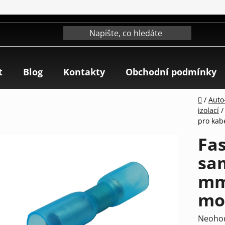
t
Blog
Kontakty
Obchodní podmínky
Domů
/
Auto-
izolací
/
pro kab
Fas
sam
mm 
mo
Průmě
Neoho