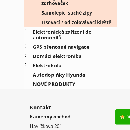
zdrhovaček
Samolepící suché zipy
Lisovací / odizolovávací kleště
Elektronická zařízení do
automobilů
GPS přenosné navigace
Domáci elektronika
Elektrokola
Autodoplňky Hyundai
NOVÉ PRODUKTY
Z
á
Kontakt
p
Kamenný obchod
a
Havlíčkova 201
t