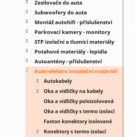
Zesilovače do auta
í
Subwoofery do auta
p
a
Montáž autohifi - příslušenství
n
Parkovací kamery - monitory
e
STP izolační a tlumící materiály
l
Potahové materiály - lepidla
Autoantény - příslušenství
Auto-elektro instalační materiál
Autokabely
Oka a vidličky na kabely
Oka a vidličky poloizolovaná
Oka a vidličky s termo izolací
Faston konektory izolované
Konektory s termo izolací