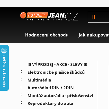
Přejít
na
obsah
Hodnocení obchodu
Jak nakupova
P
K
Přeskočit
!!! VÝPRODEJ - AKCE - SLEVY !!!
a
o
kategorie
Elektronické plašiče škůdců
t
s
e
Multimédia
t
g
r
Autorádia 1DIN / 2DIN
o
a
r
Montáž autorádia - příslušenství
i
n
Reproduktory do auta
e
n