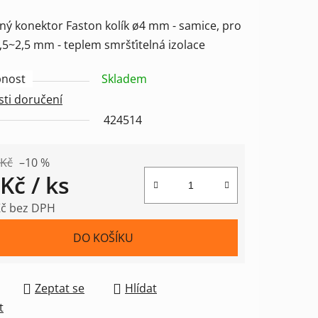
ení
aný konektor Faston kolík ø4 mm - samice, pro
tu
,5~2,5 mm - teplem smršťitelná izolace
nost
Skladem
ti doručení
424514
ek.
 Kč
–10 %
 Kč
/ ks
Kč bez DPH
 cena:
DO KOŠÍKU
Zeptat se
Hlídat
t