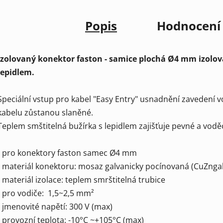
Popis
Hodnocení
Izolovaný konektor faston - samice plochá Ø4 mm izolov
lepidlem.
Speciální vstup pro kabel "Easy Entry" usnadnění zavedení vod
kabelu zůstanou slaněné.
Teplem smštitelná bužírka s lepidlem zajišťuje pevné a vod
- pro konektory faston samec Ø4 mm
- materiál konektoru: mosaz galvanicky pocínovaná (CuZngal
- materiál izolace: teplem smrštitelná trubice
- pro vodiče: 1,5~2,5 mm²
- jmenovité napětí: 300 V (max)
- provozní teplota: -10°C ~+105°C (max)