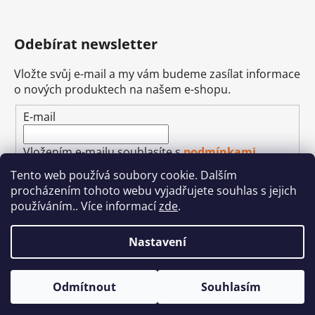
Odebírat newsletter
Vložte svůj e-mail a my vám budeme zasílat informace
o nových produktech na našem e-shopu.
E-mail
Vložením e-mailu souhlasíte s
podmínkami
ochrany osobních údajů
Tento web používá soubory cookie. Dalším
procházením tohoto webu vyjadřujete souhlas s jejich
PŘIHLÁSIT SE
používáním.. Více informací
zde
.
Nastavení
Vytvořil Shoptet
&
Betechnik
Odmítnout
Souhlasím
Copyright 2026
Autohifi-JEAN
. Všechna práva
vyhrazena.