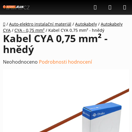
Přejít
Hledat
NÁKUP
na
KOŠÍK
obsah
Domů
/
Auto-elektro instalační materiál
/
Autokabely
/
Autokabely
CYA
/
CYA - 0,75 mm²
/
Kabel CYA 0,75 mm² - hnědý
Kabel CYA 0,75 mm² -
hnědý
Průměrné
Neohodnoceno
Podrobnosti hodnocení
hodnocení
produktu
je
0,0
z
5
hvězdiček.