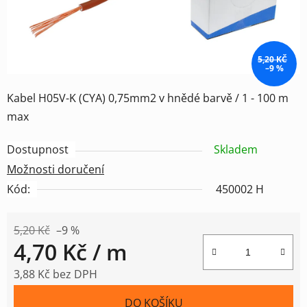
5,20 KČ
–9 %
Kabel H05V-K (CYA) 0,75mm2 v hnědé barvě / 1 - 100 m
max
Dostupnost
Skladem
Možnosti doručení
Kód:
450002 H
5,20 Kč
–9 %
4,70 Kč
/ m
3,88 Kč bez DPH
Měrná cena:
DO KOŠÍKU