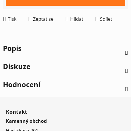
Tisk
Zeptat se
Hlídat
Sdílet
Popis
Diskuze
Hodnocení
Z
á
Kontakt
p
Kamenný obchod
a
t
Havlíčkova 201