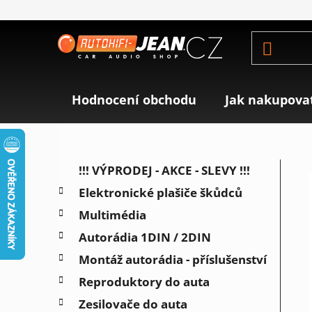
Přejít
na
obsah
Hodnocení obchodu
Jak nakupova
P
K
Přeskočit
!!! VÝPRODEJ - AKCE - SLEVY !!!
a
o
kategorie
Elektronické plašiče škůdců
t
s
e
Multimédia
t
g
r
Autorádia 1DIN / 2DIN
o
a
r
Montáž autorádia - příslušenství
i
n
Reproduktory do auta
e
n
Zesilovače do auta