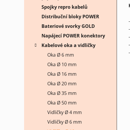
Spojky repro kabelů
Distribuční bloky POWER
Bateriové svorky GOLD
Napájecí POWER konektory
Kabelové oka a vidličky
Oka Ø 6 mm
Oka Ø 10 mm
Oka Ø 16 mm
Oka Ø 20 mm
Oka Ø 35 mm
Oka Ø 50 mm
Vidličky Ø 4 mm
Vidličky Ø 6 mm