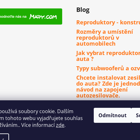
Blog
Reproduktory - konstr
Rozměry a umístění
reproduktorů v
automobilech
Jak vybrat reprodukto
auta ?
Typy subwooferů a ozv
Chcete instalovat zesi
do auta? Zde je jedno
návod na zapojení
autozesilovače.
Čím se řídit při výběru
autorádia ?
používá soubory cookie. Dalším
Odmítnout
S
m tohoto webu vyjadřujete souhlas
užíváním.. Více informací
zde
.