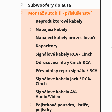
í
Subwoofery do auta
p
a
Montáž autohifi - příslušenství
n
Reproduktorové kabely
e
Napájecí kabely
l
Napájecí kabely pro zesilovače
Kapacitory
Signálové kabely RCA - Cinch
Odrušovací filtry Cinch-RCA
Převodníky repro signálu / RCA
Signálové kabely Jack / RCA-
Cinch
Signálové kabely AV-
Audio/Video
Pojistková pouzdra, jističe,
pojistky