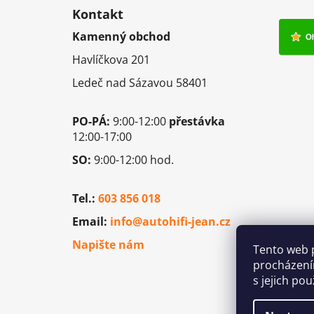
á
Kontakt
p
Kamenný obchod
a
Havlíčkova 201
t
í
Ledeč nad Sázavou 58401
PO-PÁ:
9:00-12:00
přestávka
12:00-17:00
SO:
9:00-12:00 hod.
Tel.:
603 856 018
Email:
info@autohifi-jean.cz
Napište nám
Tento web 
procházení
s jejich po