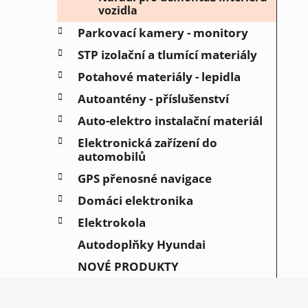
vozidla
Parkovací kamery - monitory
STP izolační a tlumící materiály
Potahové materiály - lepidla
Autoantény - příslušenství
Auto-elektro instalační materiál
Elektronická zařízení do
automobilů
GPS přenosné navigace
Domáci elektronika
Elektrokola
Autodoplňky Hyundai
NOVÉ PRODUKTY
Z