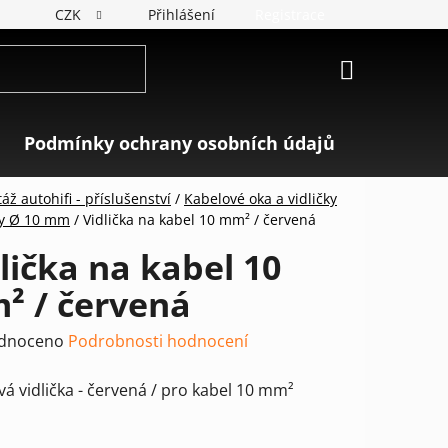
CZK
Přihlášení
Registrace
NÁKUPNÍ
KOŠÍK
Podmínky ochrany osobních údajů
Značky
ž autohifi - příslušenství
/
Kabelové oka a vidličky
ky Ø 10 mm
/
Vidlička na kabel 10 mm² / červená
lička na kabel 10
² / červená
rné
dnoceno
Podrobnosti hodnocení
ení
á vidlička - červená / pro kabel 10 mm²
tu