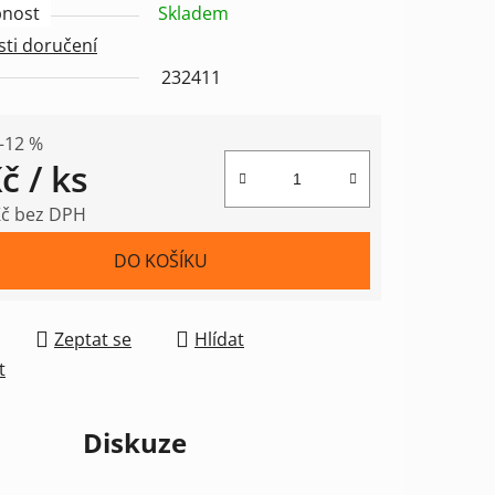
nost
Skladem
ti doručení
232411
ek.
–12 %
Kč
/ ks
Kč bez DPH
 cena:
DO KOŠÍKU
Zeptat se
Hlídat
t
Diskuze