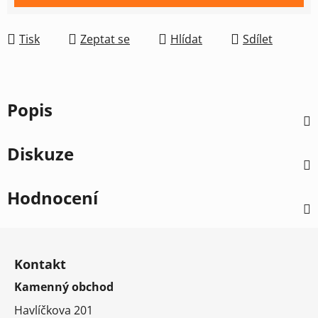
Tisk
Zeptat se
Hlídat
Sdílet
Popis
Diskuze
Hodnocení
Z
á
Kontakt
p
Kamenný obchod
a
t
Havlíčkova 201