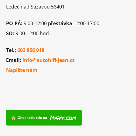
í
Ledeč nad Sázavou 58401
PO-PÁ:
9:00-12:00
přestávka
12:00-17:00
SO:
9:00-12:00 hod.
Tel.:
603 856 018
Email:
info@autohifi-jean.cz
Napište nám