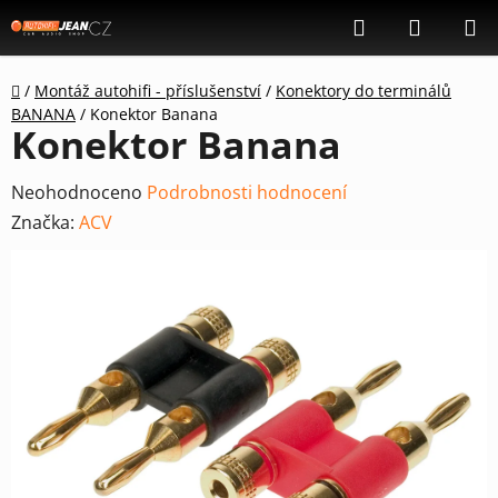
Přejít
Hledat
NÁKUP
na
KOŠÍK
obsah
Domů
/
Montáž autohifi - příslušenství
/
Konektory do terminálů
BANANA
/
Konektor Banana
Konektor Banana
Průměrné
Neohodnoceno
Podrobnosti hodnocení
hodnocení
Značka:
ACV
produktu
je
0,0
z
5
hvězdiček.