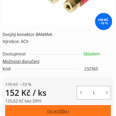
170 KČ
–10 %
Dvojitý konektor BANANA
Výrobce: ACV
Dostupnost
Skladem
Možnosti doručení
Kód:
232365
170 Kč
–10 %
152 Kč
/ ks
125,62 Kč bez DPH
Měrná cena:
DO KOŠÍKU