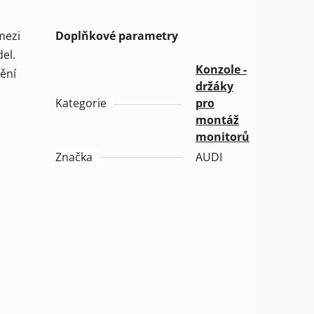
mezi
Doplňkové parametry
el.
Konzole -
ění
držáky
Kategorie
pro
montáž
monitorů
Značka
AUDI