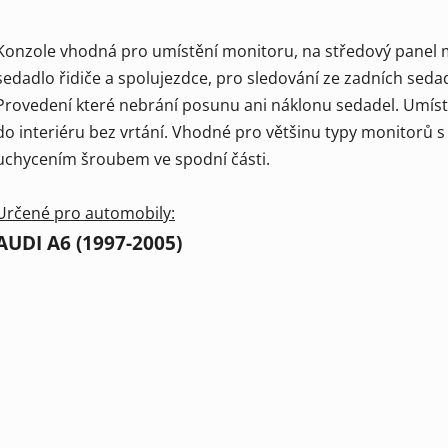
Konzole vhodná pro umístění monitoru, na středový panel 
sedadlo řidiče a spolujezdce, pro sledování ze zadních sedad
Provedení které nebrání posunu ani náklonu sedadel. Umíst
do interiéru bez vrtání. Vhodné pro většinu typy monitorů s
uchycením šroubem ve spodní části.
Určené pro automobily:
AUDI A6 (1997-2005)