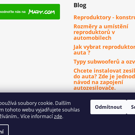
Blog
Reproduktory - konstr
Rozměry a umístění
reproduktorů v
automobilech
Jak vybrat reprodukto
auta ?
Typy subwooferů a ozv
Chcete instalovat zesi
do auta? Zde je jedno
návod na zapojení
autozesilovače.
Čím se řídit při výběru
autorádia ?
používá soubory cookie. Dalším
Odmítnout
S
m tohoto webu vyjadřujete souhlas
užíváním.. Více informací
zde
.
ní