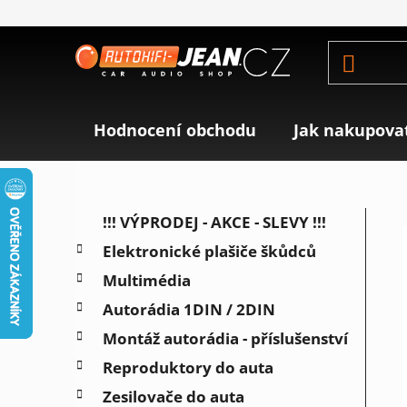
Přejít
na
obsah
Hodnocení obchodu
Jak nakupova
P
K
Přeskočit
!!! VÝPRODEJ - AKCE - SLEVY !!!
a
o
kategorie
Elektronické plašiče škůdců
t
s
e
Multimédia
t
g
r
Autorádia 1DIN / 2DIN
o
a
r
Montáž autorádia - příslušenství
i
n
Reproduktory do auta
e
n
Zesilovače do auta