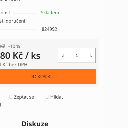
nost
Skladem
ti doručení
ek.
824992
 Kč
–10 %
180 Kč
/ ks
1 Kč bez DPH
 cena:
DO KOŠÍKU
Zeptat se
Hlídat
t
Diskuze