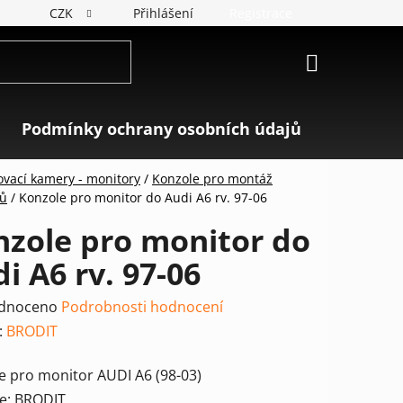
CZK
Přihlášení
Registrace
NÁKUPNÍ
KOŠÍK
Podmínky ochrany osobních údajů
Značky
ovací kamery - monitory
/
Konzole pro montáž
rů
/
Konzole pro monitor do Audi A6 rv. 97-06
nzole pro monitor do
i A6 rv. 97-06
rné
dnoceno
Podrobnosti hodnocení
ení
:
BRODIT
tu
e pro monitor AUDI A6 (98-03)
e: BRODIT