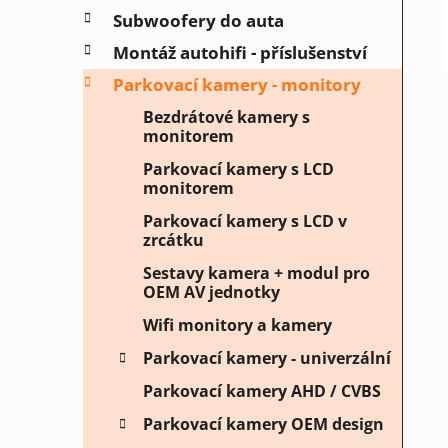
í
Subwoofery do auta
p
a
Montáž autohifi - příslušenství
n
Parkovací kamery - monitory
e
Bezdrátové kamery s
l
monitorem
Parkovací kamery s LCD
monitorem
Parkovací kamery s LCD v
zrcátku
Sestavy kamera + modul pro
OEM AV jednotky
Wifi monitory a kamery
Parkovací kamery - univerzální
Parkovací kamery AHD / CVBS
Parkovací kamery OEM design