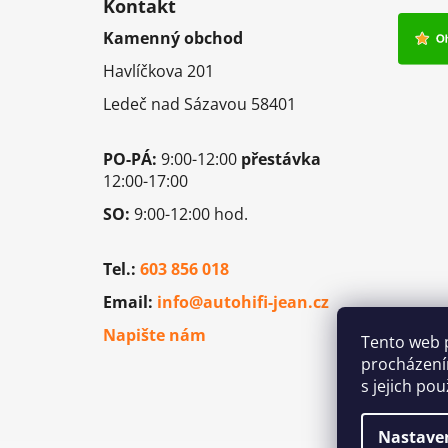
á
Kontakt
p
Kamenný obchod
a
Havlíčkova 201
t
í
Ledeč nad Sázavou 58401
PO-PÁ:
9:00-12:00
přestávka
12:00-17:00
SO:
9:00-12:00 hod.
Tel.:
603 856 018
Email:
info@autohifi-jean.cz
Napište nám
Tento web 
procházení
s jejich po
Nastave