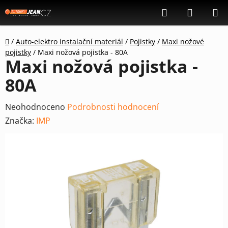
Přejít
Hledat
NÁKUP
na
KOŠÍK
obsah
Domů
/
Auto-elektro instalační materiál
/
Pojistky
/
Maxi nožové
pojistky
/
Maxi nožová pojistka - 80A
Maxi nožová pojistka -
80A
Průměrné
Neohodnoceno
Podrobnosti hodnocení
hodnocení
Značka:
IMP
produktu
je
0,0
z
5
hvězdiček.