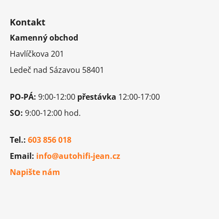
Z
á
Kontakt
p
Kamenný obchod
a
t
Havlíčkova 201
í
Ledeč nad Sázavou 58401
PO-PÁ:
9:00-12:00
přestávka
12:00-17:00
SO:
9:00-12:00 hod.
Tel.:
603 856 018
Email:
info@autohifi-jean.cz
Napište nám