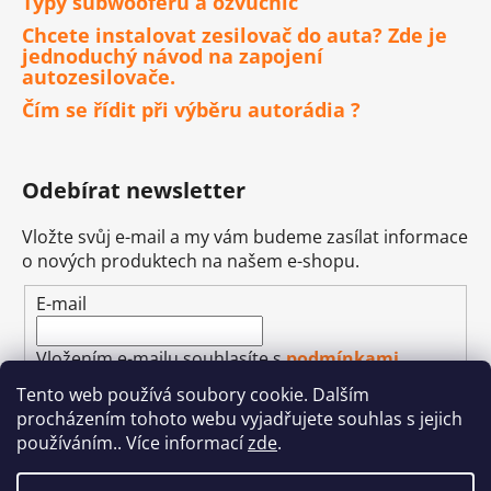
Typy subwooferů a ozvučnic
Chcete instalovat zesilovač do auta? Zde je
jednoduchý návod na zapojení
autozesilovače.
Čím se řídit při výběru autorádia ?
Odebírat newsletter
Vložte svůj e-mail a my vám budeme zasílat informace
o nových produktech na našem e-shopu.
E-mail
Vložením e-mailu souhlasíte s
podmínkami
ochrany osobních údajů
Tento web používá soubory cookie. Dalším
procházením tohoto webu vyjadřujete souhlas s jejich
PŘIHLÁSIT SE
používáním.. Více informací
zde
.