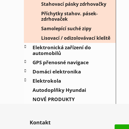
Stahovací pásky zdrhovačky
Příchytky stahov. pásek-
zdrhovaček
Samolepící suché zipy
Lisovací / odizolovávací kleště
Elektronická zařízení do
automobilů
GPS přenosné navigace
Domáci elektronika
Elektrokola
Autodoplňky Hyundai
NOVÉ PRODUKTY
Z
á
Kontakt
p