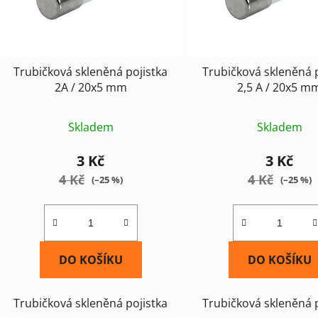
p
r
o
d
Trubičková skleněná pojistka
Trubičková skleněná 
u
2A / 20x5 mm
2,5 A / 20x5 m
k
t
Skladem
Skladem
ů
3 Kč
3 Kč
4 Kč
4 Kč
(–25 %)
(–25 %)
DO KOŠÍKU
DO KOŠÍKU
Trubičková skleněná pojistka
Trubičková skleněná 