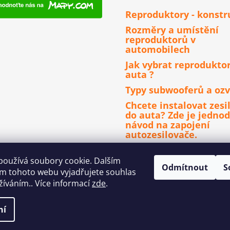
Reproduktory - konstr
Rozměry a umístění
reproduktorů v
automobilech
Jak vybrat reprodukto
auta ?
Typy subwooferů a ozv
Chcete instalovat zesi
do auta? Zde je jedno
návod na zapojení
autozesilovače.
Čím se řídit při výběru
autorádia ?
používá soubory cookie. Dalším
Odmítnout
S
m tohoto webu vyjadřujete souhlas
užíváním.. Více informací
zde
.
ní
a vyhrazena.