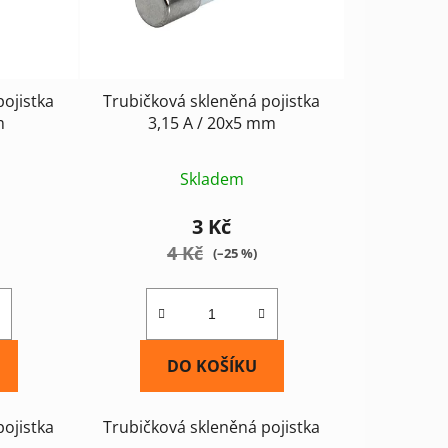
k
t
ů
pojistka
Trubičková skleněná pojistka
m
3,15 A / 20x5 mm
Skladem
3 Kč
4 Kč
(–25 %)
DO KOŠÍKU
pojistka
Trubičková skleněná pojistka