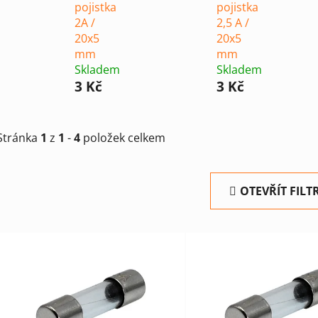
pojistka
pojistka
2A /
2,5 A /
20x5
20x5
mm
mm
Skladem
Skladem
3 Kč
3 Kč
Stránka
1
z
1
-
4
položek celkem
OTEVŘÍT FILT
V
ý
p
i
s