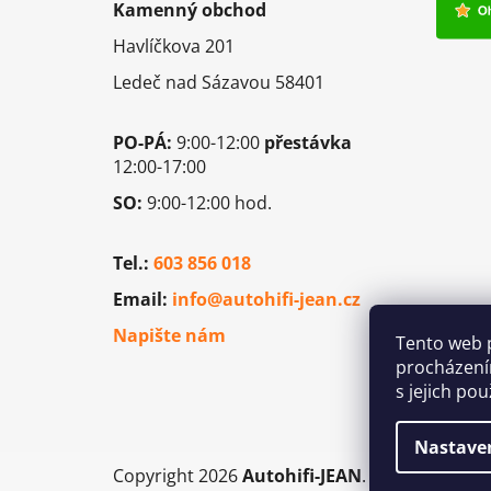
Kamenný obchod
a
Havlíčkova 201
t
í
Ledeč nad Sázavou 58401
PO-PÁ:
9:00-12:00
přestávka
12:00-17:00
SO:
9:00-12:00 hod.
Tel.:
603 856 018
Email:
info@autohifi-jean.cz
Napište nám
Tento web 
procházení
s jejich po
Nastave
Copyright 2026
Autohifi-JEAN
. Všechna práv