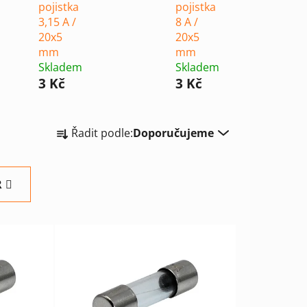
pojistka
pojistka
3,15 A /
8 A /
20x5
20x5
mm
mm
Skladem
Skladem
3 Kč
3 Kč
Ř
Řadit podle:
Doporučujeme
a
z
e
R
n
í
p
r
o
d
u