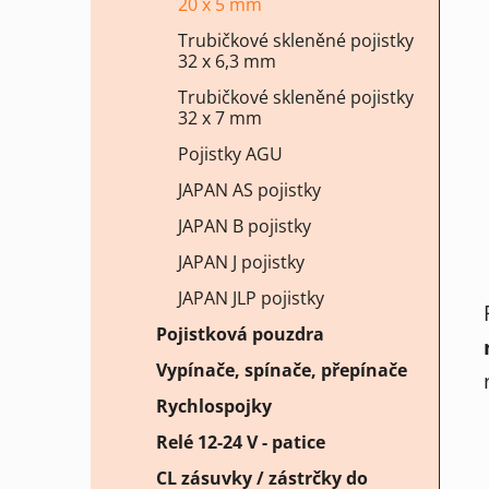
20 x 5 mm
Trubičkové skleněné pojistky
32 x 6,3 mm
Trubičkové skleněné pojistky
32 x 7 mm
Pojistky AGU
JAPAN AS pojistky
JAPAN B pojistky
JAPAN J pojistky
JAPAN JLP pojistky
Pojistková pouzdra
Vypínače, spínače, přepínače
Rychlospojky
Relé 12-24 V - patice
CL zásuvky / zástrčky do