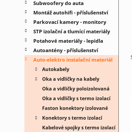
Subwoofery do auta
p
a
Montáž autohifi - příslušenství
n
Parkovací kamery - monitory
e
STP izolační a tlumící materiály
l
Potahové materiály - lepidla
Autoantény - příslušenství
Auto-elektro instalační materiál
Autokabely
Oka a vidličky na kabely
Oka a vidličky poloizolovaná
Oka a vidličky s termo izolací
Faston konektory izolované
Konektory s termo izolací
Kabelové spojky s termo izolací