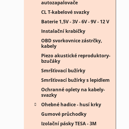
autozapalovače
CL T-kabelové svazky
Baterie 1,5V - 3V - 6V - 9V - 12 V
Instalační krabičky
OBD svorkovnice zástrčky,
kabely
Piezo akustické reproduktory-
bzučáky
Smršťovací bužírky
Smršťovací bužírky s lepidlem
Ochranné oplety na kabely-
svazky
Ohebné hadice - husí krky
Gumové průchodky
Izolační pásky TESA - 3M