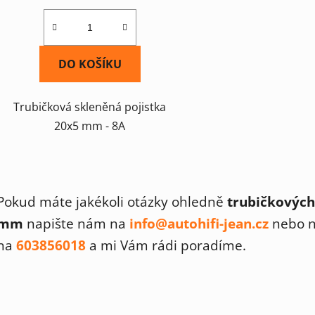
DO KOŠÍKU
Trubičková skleněná pojistka
20x5 mm - 8A
O
v
Pokud máte jakékoli otázky ohledně
trubičkových
l
á
mm
napište nám na
info@autohifi-jean.cz
nebo ná
d
na
603856018
a mi Vám rádi poradíme.
a
c
í
p
r