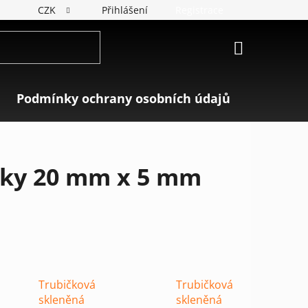
CZK
Přihlášení
Registrace
NÁKUPNÍ
KOŠÍK
Podmínky ochrany osobních údajů
Značky
stky 20 mm x 5 mm
Trubičková
Trubičková
skleněná
skleněná