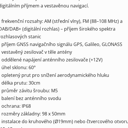
digitálním příjmem a vestavěnou navigací.
• frekvenční rozsahy: AM (střední vlny), FM (88–108 MHz) a
DAB/DAB+ (digitální rozhlas) – příjem širokého spektra
rozhlasových stanic
• příjem GNSS navigačního signálu GPS, Galileo, GLONASS
• vestavěný zesilovač v těle antény
• oddělené napájení anténního zesilovače (+12V)
• úhel sklonu: 60°
• opletený prut pro snížení aerodynamického hluku
• délka prutu: 30cm
• průměr závitu šroubu: M5
• balení bez anténního svodu
• ochrana: IP68
• rozměry základny: 98 x 50mm
• instalace do kruhového (Ø19mm) nebo čtvercového otvor