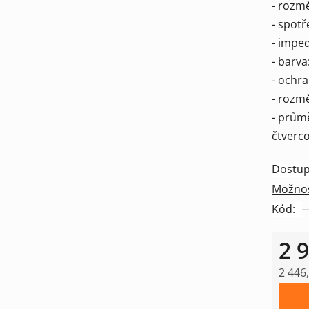
- rozmě
- spot
- impe
- barva
- ochra
- rozmě
- prům
čtverc
Dostup
Možnos
Kód:
2 
2 446
Měrná