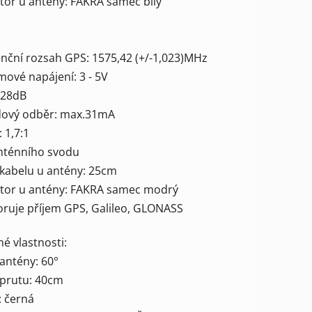
ktor u antény: FAKRA samec bílý
enční rozsah GPS: 1575,42 (+/-1,023)MHz
mové napájení: 3 - 5V
 >28dB
dový odběr: max.31mA
 1,7:1
anténního svodu
a kabelu u antény: 25cm
ktor u antény: FAKRA samec modrý
oruje příjem GPS, Galileo, GLONASS
é vlastnosti:
 antény: 60°
 prutu: 40cm
: černá