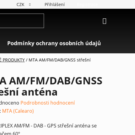
CZK
Přihlášení
Registrace
NÁKUPNÍ
KOŠÍK
Podmínky ochrany osobních údajů
Značky
É PRODUKTY
/
MTA AM/FM/DAB/GNSS střešní
A AM/FM/DAB/GNSS
ešní anténa
rné
dnoceno
Podrobnosti hodnocení
ení
:
MTA (Calearo)
tu
IPLEX AM/FM - DAB - GPS střešní anténa se
vačem 60°