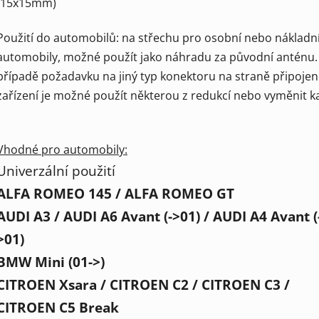
(15x15mm)
Použití do automobilů: na střechu pro osobní nebo nákladn
automobily, možné použít jako náhradu za původní anténu.
případě požadavku na jiný typ konektoru na straně připoje
zařízení je možné použít některou z redukcí nebo vyměnit k
Vhodné pro automobily:
Univerzální použití
ALFA ROMEO 145 / ALFA ROMEO GT
AUDI A3 / AUDI A6 Avant (->01) / AUDI A4 Avant (
>01)
BMW Mini (01->)
CITROEN Xsara / CITROEN C2 / CITROEN C3 /
CITROEN C5 Break