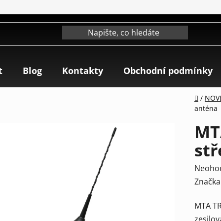
t
Blog
Kontakty
Obchodní podmínky
Domů
/
NOV
anténa
MT
stř
Průmě
Neoho
hodnoc
Značka
produk
MTA TR
je
zesilo
0,0