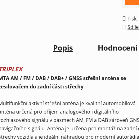
Tisk
Sdíle
Popis
Hodnocení
TRIPLEX
MTA AM / FM / DAB / DAB+ / GNSS střešní anténa se
zesilovačem do zadní části střechy
Multifunkční aktivní střešní anténa je kvalitní automobilová
anténa určená pro příjem analogového i digitálního
rozhlasového signálu v pásmech AM, FM a DAB zároveň GN
navigačního signálu. Anténa je určena pro montáž na zadní 
střechy vozidla a je ideální náhradou pro moderní autorádia