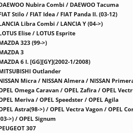
DAEWOO Nubira Combi / DAEWOO Tacuma
FIAT Stilo / FIAT Idea / FIAT Panda II. (03-12)
LANCIA Libra Combi / LANCIA Y (04->)
LOTUS Elise / LOTUS Esprite
MAZDA 323 (99->)
MAZDA 3
MAZDA 6 I. [GG][GY](2002-1/2008)
MITSUBISHI Outlander
NISSAN Micra / NISSAN Almera / NISSAN Primer
OPEL Omega Caravan / OPEL Zafira / OPEL Vectr
OPEL Meriva / OPEL Speedster / OPEL Agila
OPEL Astra(98->) / OPEL Vectra Vagon / OPEL Co
(03->) / OPEL Signum
PEUGEOT 307