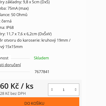
ry základny: 9,8 x 5cm (DxŠ)
řeba: 75mA (max)
dance: 50 Ohmů
: černá
na: IP68
ry: 11,7 x 7,6 x 6,2cm (DxŠxV)
ěr otvoru do karoserie: kruhový 19mm /
ový 15x15mm
nost
Skladem
ti doručení
7677841
960 Kč
/ ks
,28 Kč bez DPH
 cena:
DO KOŠÍKU