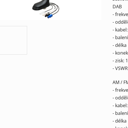
DAB
z
- frekv
5
- odděl
hvězdič
- kabel
- bale
- délka
- kone
- zisk:
- VSWR:
AM / F
- frekv
- odděl
- kabel
- bale
- délka