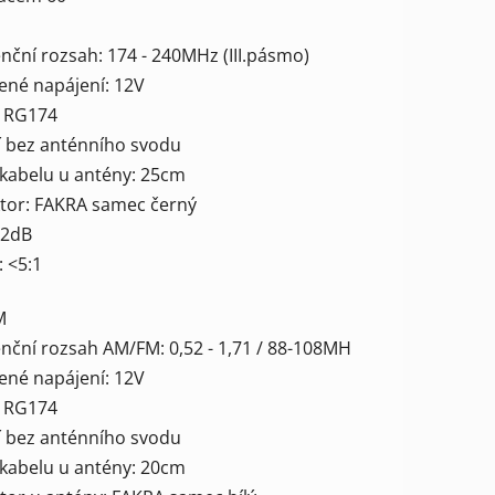
enční rozsah: 174 - 240MHz (III.pásmo)
ené napájení: 12V
ek.
: RG174
ní bez anténního svodu
 kabelu u antény: 25cm
ktor: FAKRA samec černý
 12dB
 <5:1
M
enční rozsah AM/FM: 0,52 - 1,71 / 88-108MH
ené napájení: 12V
: RG174
ní bez anténního svodu
 kabelu u antény: 20cm