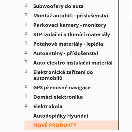
í
Subwoofery do auta
p
a
Montáž autohifi - příslušenství
n
Parkovací kamery - monitory
e
STP izolační a tlumící materiály
l
Potahové materiály - lepidla
Autoantény - příslušenství
Auto-elektro instalační materiál
Elektronická zařízení do
automobilů
GPS přenosné navigace
Domáci elektronika
Elektrokola
Autodoplňky Hyundai
NOVÉ PRODUKTY