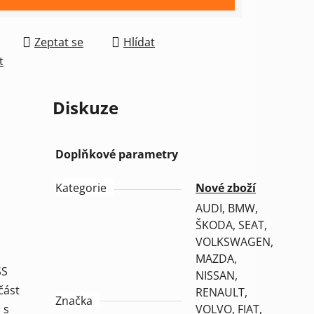
Zeptat se
Hlídat
t
Diskuze
Doplňkové parametry
Kategorie
Nové zboží
AUDI, BMW,
ŠKODA, SEAT,
VOLKSWAGEN,
MAZDA,
SS
NISSAN,
část
RENAULT,
Značka
 s
VOLVO, FIAT,