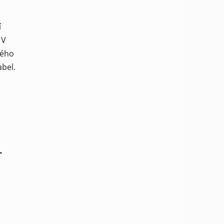
í
 V
ného
abel.
-