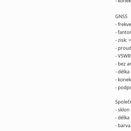
- kone
GNSS
- frekv
- fanto
- zisk:
- prou
- VSWR:
- bez 
​- délk
- kone
- podp
Společn
- sklon
- délka
- barva