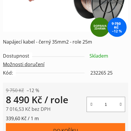
9 750
DOPRAVA
KČ
ZDARMA
–12 %
Napájecí kabel - černý 35mm2 - role 25m
Dostupnost
Skladem
Možnosti doručení
Kód:
232265 25
9 750 Kč
–12 %
8 490 Kč
/ role
7 016,53 Kč bez DPH
Měrná cena:
339,60 Kč / 1 m
DO KOŠÍKU