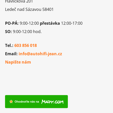
t
Havlíčkova 201
í
Ledeč nad Sázavou 58401
PO-PÁ:
9:00-12:00
přestávka
12:00-17:00
SO:
9:00-12:00 hod.
Tel.:
603 856 018
Email:
info@autohifi-jean.cz
Napište nám