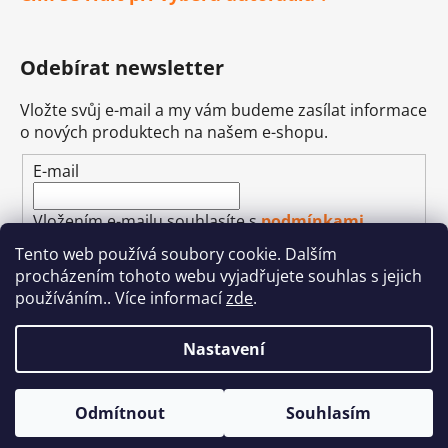
Odebírat newsletter
Vložte svůj e-mail a my vám budeme zasílat informace
o nových produktech na našem e-shopu.
E-mail
Vložením e-mailu souhlasíte s
podmínkami
ochrany osobních údajů
Tento web používá soubory cookie. Dalším
procházením tohoto webu vyjadřujete souhlas s jejich
PŘIHLÁSIT SE
používáním.. Více informací
zde
.
Nastavení
Vytvořil Shoptet
&
Betechnik
Odmítnout
Souhlasím
Copyright 2026
Autohifi-JEAN
. Všechna práva
vyhrazena.