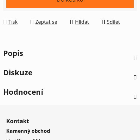
Tisk
Zeptat se
Hlídat
Sdílet
Popis
Diskuze
Hodnocení
Z
á
Kontakt
p
Kamenný obchod
a