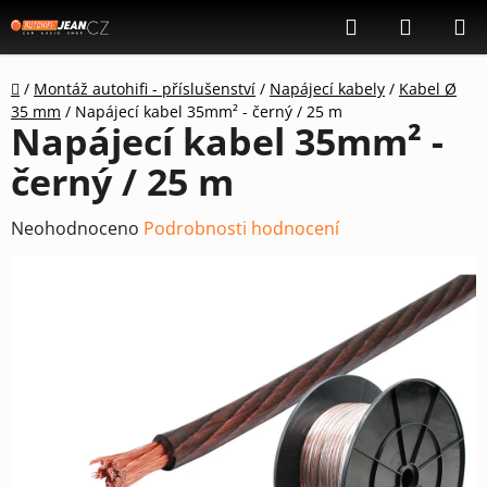
Přejít
Hledat
NÁKUP
na
KOŠÍK
obsah
Domů
/
Montáž autohifi - příslušenství
/
Napájecí kabely
/
Kabel Ø
35 mm
/
Napájecí kabel 35mm² - černý / 25 m
Napájecí kabel 35mm² -
černý / 25 m
Průměrné
Neohodnoceno
Podrobnosti hodnocení
hodnocení
produktu
je
0,0
z
5
hvězdiček.