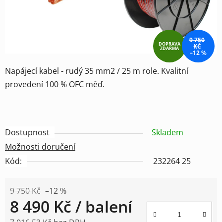
9 750
DOPRAVA
KČ
ZDARMA
–12 %
Napájecí kabel - rudý 35 mm2 / 25 m role. Kvalitní
provedení 100 % OFC měď.
Dostupnost
Skladem
Možnosti doručení
Kód:
232264 25
9 750 Kč
–12 %
8 490 Kč
/ balení