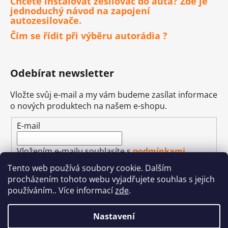
Chcete instalovat zesilovač do auta? Zde je
jednoduchý návod na zapojení
autozesilovače.
Čím se řídit při výběru autorádia ?
Odebírat newsletter
Vložte svůj e-mail a my vám budeme zasílat informace
o nových produktech na našem e-shopu.
E-mail
Vložením e-mailu souhlasíte s
podmínkami
ochrany osobních údajů
Tento web používá soubory cookie. Dalším
procházením tohoto webu vyjadřujete souhlas s jejich
PŘIHLÁSIT SE
používáním.. Více informací
zde
.
Nastavení