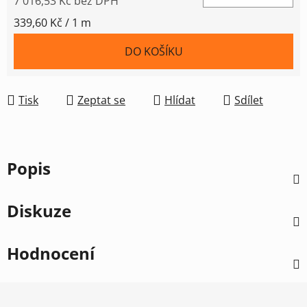
7 016,53 Kč bez DPH
Měrná cena:
339,60 Kč / 1 m
DO KOŠÍKU
Tisk
Zeptat se
Hlídat
Sdílet
Popis
Diskuze
Hodnocení
Z