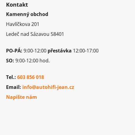
á
Kontakt
p
Kamenný obchod
a
t
Havlíčkova 201
í
Ledeč nad Sázavou 58401
PO-PÁ:
9:00-12:00
přestávka
12:00-17:00
SO:
9:00-12:00 hod.
Tel.:
603 856 018
Email:
info@autohifi-jean.cz
Napište nám