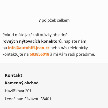
7
položek celkem
O
v
l
Pokud máte jakékoli otázky ohledně
á
rovných nýtovacích konektorů
, napište nám
d
na
info@autohifi-jean.cz
nebo nás telefonicky
a
c
kontaktujte na
603856018
a mi Vám rádi poradíme.
í
Z
p
r
á
Kontakt
v
p
k
Kamenný obchod
a
y
t
Havlíčkova 201
v
í
ý
Ledeč nad Sázavou 58401
p
i