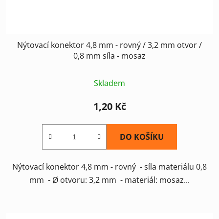
k
t
ů
Nýtovací konektor 4,8 mm - rovný / 3,2 mm otvor /
0,8 mm síla - mosaz
Skladem
1,20 Kč
DO KOŠÍKU
Nýtovací konektor 4,8 mm - rovný - síla materiálu 0,8
mm - Ø otvoru: 3,2 mm - materiál: mosaz...