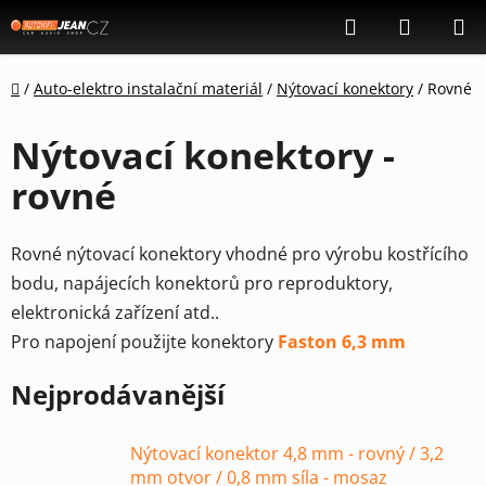
Přejít
Hledat
NÁKUP
na
KOŠÍK
obsah
Domů
/
Auto-elektro instalační materiál
/
Nýtovací konektory
/
Rovné
Nýtovací konektory -
rovné
Rovné nýtovací konektory vhodné pro výrobu kostřícího
bodu, napájecích konektorů pro reproduktory,
elektronická zařízení atd..
Pro napojení použijte konektory
Faston 6,3 mm
Nejprodávanější
Nýtovací konektor 4,8 mm - rovný / 3,2
mm otvor / 0,8 mm síla - mosaz