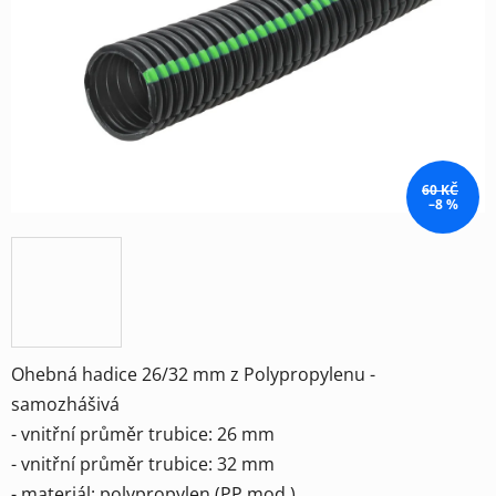
hvězdiček.
60 KČ
–8 %
Ohebná hadice 26/32 mm z Polypropylenu -
samozhášivá
- vnitřní průměr trubice: 26 mm
- vnitřní průměr trubice: 32 mm
- materiál: polypropylen (PP mod.)