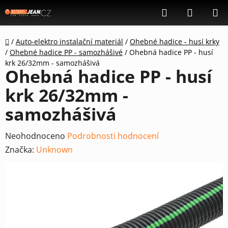
Přejít
Hledat
NÁKUP
na
KOŠÍK
obsah
Domů
/
Auto-elektro instalační materiál
/
Ohebné hadice - husí krky
/
Ohebné hadice PP - samozhášivé
/
Ohebná hadice PP - husí
krk 26/32mm - samozhášivá
Ohebná hadice PP - husí
krk 26/32mm -
samozhášivá
Průměrné
Neohodnoceno
Podrobnosti hodnocení
hodnocení
Značka:
Unknown
produktu
je
0,0
z
5