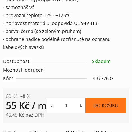
- samozhášivá
- provozní teplota: -25 - +125°C
- hořlavost materiálu: odpovídá UL 94V-HB
- barva: černá (se zeleným pruhem)
- ochrané hadice podélně rozříznuté na ochranu
kabelových svazků
Dostupnost
Skladem
Možnosti doručení
Kód:
437726 G
60 Kč
–8 %
55 Kč
/ m
DO KOŠÍKU
45,45 Kč bez DPH
Měrná cena: