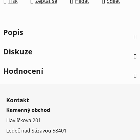
Tisk
Zeptat se
Hlídat
Sdílet
Popis
Diskuze
Hodnocení
Z
á
Kontakt
p
Kamenný obchod
a
t
Havlíčkova 201
í
Ledeč nad Sázavou 58401