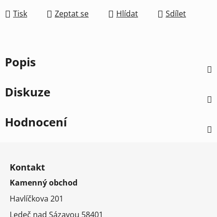
Tisk
Zeptat se
Hlídat
Sdílet
Popis
Diskuze
Hodnocení
Z
á
Kontakt
p
Kamenný obchod
a
t
Havlíčkova 201
í
Ledeč nad Sázavou 58401