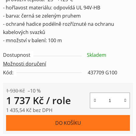
- hořlavost materiálu: odpovídá UL 94V-HB
- barva: černá se zeleným pruhem
- ochrané hadice podélně rozříznuté na ochranu
kabelových svazků
- množství v balení: 100 m
Dostupnost
Skladem
Možnosti doručení
Kód:
437709 G100
1 930 Kč
–10 %
1 737 Kč
/ role
1 435,54 Kč bez DPH
Měrná cena:
DO KOŠÍKU