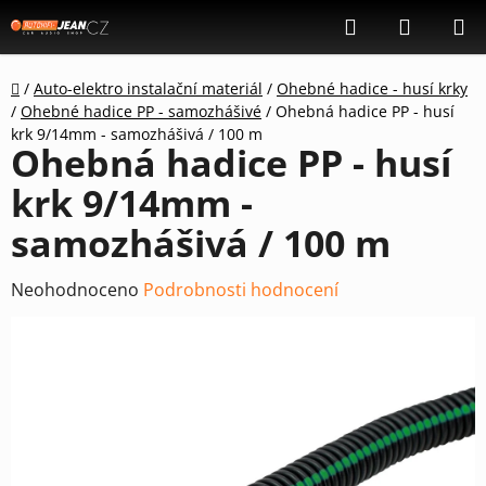
Přejít
Hledat
NÁKUP
na
KOŠÍK
obsah
Domů
/
Auto-elektro instalační materiál
/
Ohebné hadice - husí krky
/
Ohebné hadice PP - samozhášivé
/
Ohebná hadice PP - husí
krk 9/14mm - samozhášivá / 100 m
Ohebná hadice PP - husí
krk 9/14mm -
samozhášivá / 100 m
Průměrné
Neohodnoceno
Podrobnosti hodnocení
hodnocení
produktu
je
0,0
z
5