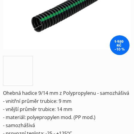
hvězdiček.
1 930
KČ
–10 %
Ohebná hadice 9/14 mm z Polypropylenu - samozhášivá
- vnitřní průměr trubice: 9 mm
- vnější průměr trubice: 14 mm
- materiál: polyepropylen mod. (PP mod.)
- samozhášivá
- provozní teplota: -25 - +125°C