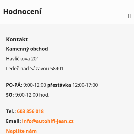
Hodnocení
Z
á
Kontakt
p
Kamenný obchod
a
t
Havlíčkova 201
í
Ledeč nad Sázavou 58401
PO-PÁ:
9:00-12:00
přestávka
12:00-17:00
SO:
9:00-12:00 hod.
Tel.:
603 856 018
Email:
info@autohifi-jean.cz
Napište nám