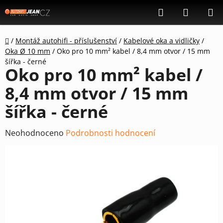
Přejít
Hledat
NÁKUP
na
KOŠÍK
obsah
Domů
/
Montáž autohifi - příslušenství
/
Kabelové oka a vidličky
/
Oka Ø 10 mm
/
Oko pro 10 mm² kabel / 8,4 mm otvor / 15 mm
šířka - černé
Oko pro 10 mm² kabel /
8,4 mm otvor / 15 mm
šířka - černé
Průměrné
Neohodnoceno
Podrobnosti hodnocení
hodnocení
produktu
je
0,0
z
5