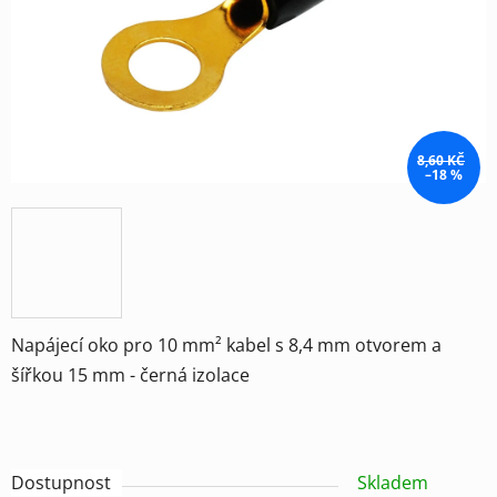
hvězdiček.
8,60 KČ
–18 %
Napájecí oko pro 10 mm² kabel s 8,4 mm otvorem a
šířkou 15 mm - černá izolace
Dostupnost
Skladem