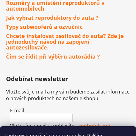
Rozměry a umístění reproduktorů v
automobilech
Jak vybrat reproduktory do auta ?
Typy subwooferů a ozvučnic
Chcete instalovat zesilovač do auta? Zde je
jednoduchý návod na zapojení
autozesilovače.
Čím se řídit při výběru autorádia ?
Odebírat newsletter
Vložte svůj e-mail a my vám budeme zasílat informace
o nových produktech na našem e-shopu.
E-mail
Vložením e-mailu souhlasíte s
podmínkami
ochrany osobních údajů
Tento web používá soubory cookie. Dalším