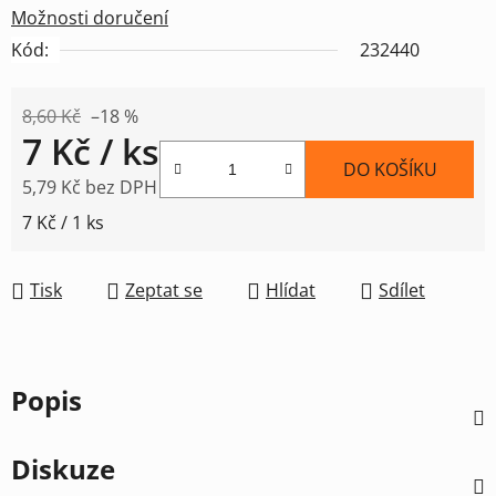
Možnosti doručení
Kód:
232440
8,60 Kč
–18 %
7 Kč
/ ks
DO KOŠÍKU
5,79 Kč bez DPH
Měrná cena:
7 Kč / 1 ks
Tisk
Zeptat se
Hlídat
Sdílet
Popis
Diskuze