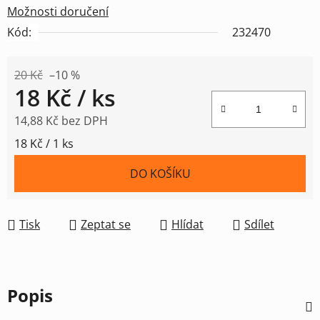
Možnosti doručení
Kód:
232470
20 Kč
–10 %
18 Kč
/ ks
14,88 Kč bez DPH
Měrná cena:
18 Kč / 1 ks
DO KOŠÍKU
Tisk
Zeptat se
Hlídat
Sdílet
Popis