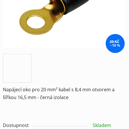
hvězdiček.
20 KČ
–10 %
Napájecí oko pro 20 mm² kabel s 8,4 mm otvorem a
šířkou 16,5 mm - černá izolace
Dostupnost
Skladem