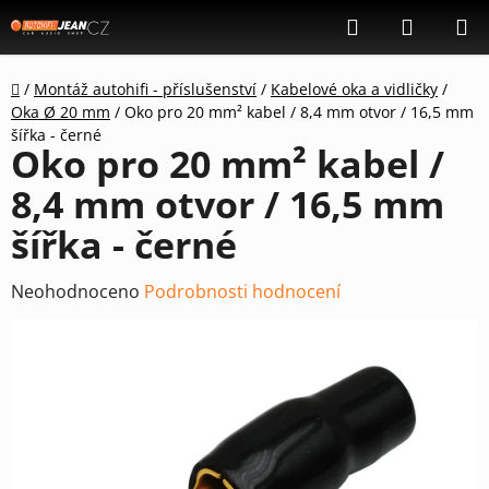
Přejít
Hledat
NÁKUP
na
KOŠÍK
obsah
Domů
/
Montáž autohifi - příslušenství
/
Kabelové oka a vidličky
/
Oka Ø 20 mm
/
Oko pro 20 mm² kabel / 8,4 mm otvor / 16,5 mm
šířka - černé
Oko pro 20 mm² kabel /
8,4 mm otvor / 16,5 mm
šířka - černé
Průměrné
Neohodnoceno
Podrobnosti hodnocení
hodnocení
produktu
je
0,0
z
5