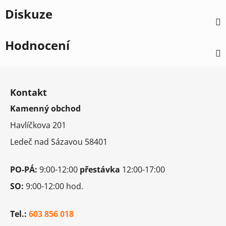
Diskuze
Hodnocení
Z
á
Kontakt
p
Kamenný obchod
a
t
Havlíčkova 201
í
Ledeč nad Sázavou 58401
PO-PÁ:
9:00-12:00
přestávka
12:00-17:00
SO:
9:00-12:00 hod.
Tel.:
603 856 018