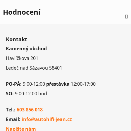
Hodnocení
Z
á
Kontakt
p
Kamenný obchod
a
t
Havlíčkova 201
í
Ledeč nad Sázavou 58401
PO-PÁ:
9:00-12:00
přestávka
12:00-17:00
SO:
9:00-12:00 hod.
Tel.:
603 856 018
Email:
info@autohifi-jean.cz
Napište nám