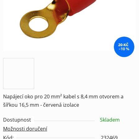
hvězdiček.
20 KČ
–10 %
Napájecí oko pro 20 mm² kabel s 8,4 mm otvorem a
šířkou 16,5 mm - červená izolace
Dostupnost
Skladem
Možnosti doručení
Kód:
232469