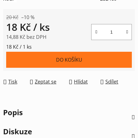
20 Kč
–10 %
18 Kč
/ ks
14,88 Kč bez DPH
Měrná cena:
18 Kč / 1 ks
DO KOŠÍKU
Tisk
Zeptat se
Hlídat
Sdílet
Popis
Diskuze