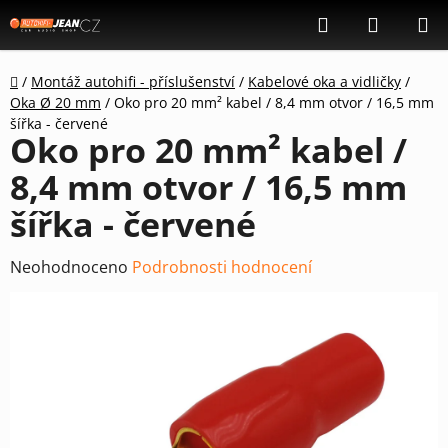
Přejít
Hledat
NÁKUP
na
KOŠÍK
obsah
Domů
/
Montáž autohifi - příslušenství
/
Kabelové oka a vidličky
/
Oka Ø 20 mm
/
Oko pro 20 mm² kabel / 8,4 mm otvor / 16,5 mm
šířka - červené
Oko pro 20 mm² kabel /
8,4 mm otvor / 16,5 mm
šířka - červené
Průměrné
Neohodnoceno
Podrobnosti hodnocení
hodnocení
produktu
je
0,0
z
5