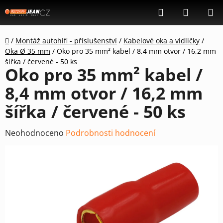
Přejít
Hledat
NÁKUP
na
KOŠÍK
obsah
Domů
/
Montáž autohifi - příslušenství
/
Kabelové oka a vidličky
/
Oka Ø 35 mm
/
Oko pro 35 mm² kabel / 8,4 mm otvor / 16,2 mm
šířka / červené - 50 ks
Oko pro 35 mm² kabel /
8,4 mm otvor / 16,2 mm
šířka / červené - 50 ks
Průměrné
Neohodnoceno
Podrobnosti hodnocení
hodnocení
produktu
je
0,0
z
5