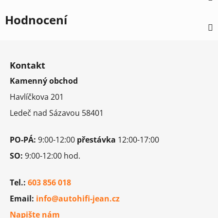
Hodnocení
Z
á
Kontakt
p
Kamenný obchod
a
t
Havlíčkova 201
í
Ledeč nad Sázavou 58401
PO-PÁ:
9:00-12:00
přestávka
12:00-17:00
SO:
9:00-12:00 hod.
Tel.:
603 856 018
Email:
info@autohifi-jean.cz
Napište nám