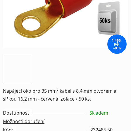
hvězdiček.
1 495
KČ
–9 %
Napájecí oko pro 35 mm² kabel s 8,4 mm otvorem a
šířkou 16,2 mm - červená izolace / 50 ks.
Dostupnost
Skladem
Možnosti doručení
Kód:
232485 50