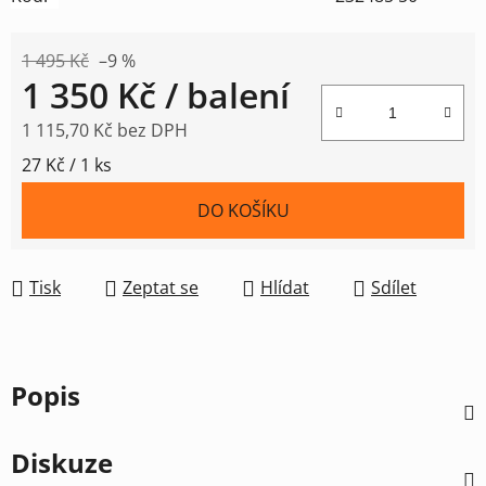
1 495 Kč
–9 %
1 350 Kč
/ balení
1 115,70 Kč bez DPH
Měrná cena:
27 Kč / 1 ks
DO KOŠÍKU
Tisk
Zeptat se
Hlídat
Sdílet
Popis
Diskuze