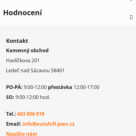
Hodnocení
Z
á
Kontakt
p
Kamenný obchod
a
t
Havlíčkova 201
í
Ledeč nad Sázavou 58401
PO-PÁ:
9:00-12:00
přestávka
12:00-17:00
SO:
9:00-12:00 hod.
Tel.:
603 856 018
Email:
info@autohifi-jean.cz
Napište nám