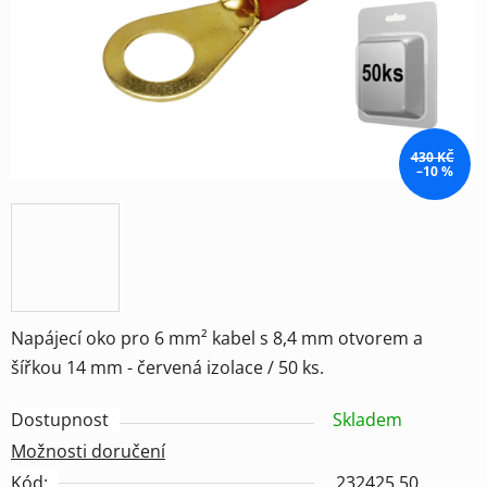
hvězdiček.
430 KČ
–10 %
Napájecí oko pro 6 mm² kabel s 8,4 mm otvorem a
šířkou 14 mm - červená izolace / 50 ks.
Dostupnost
Skladem
Možnosti doručení
Kód:
232425 50