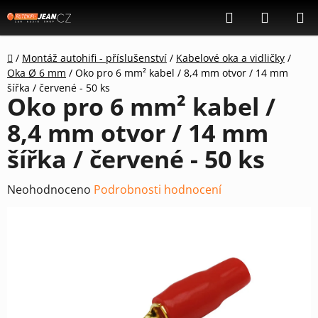
Přejít
Hledat
NÁKUP
na
KOŠÍK
obsah
Domů
/
Montáž autohifi - příslušenství
/
Kabelové oka a vidličky
/
Oka Ø 6 mm
/
Oko pro 6 mm² kabel / 8,4 mm otvor / 14 mm
šířka / červené - 50 ks
Oko pro 6 mm² kabel /
8,4 mm otvor / 14 mm
šířka / červené - 50 ks
Průměrné
Neohodnoceno
Podrobnosti hodnocení
hodnocení
produktu
je
0,0
z
5