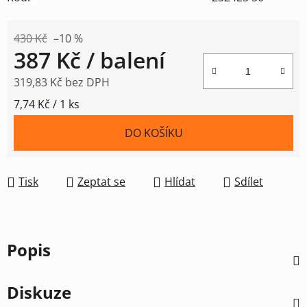
430 Kč
–10 %
387 Kč
/ balení
319,83 Kč bez DPH
Měrná cena:
7,74 Kč / 1 ks
DO KOŠÍKU
Tisk
Zeptat se
Hlídat
Sdílet
Popis
Diskuze