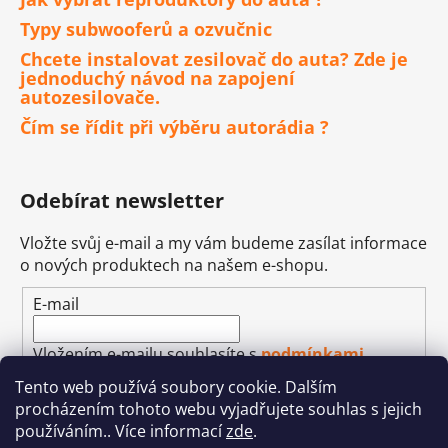
Typy subwooferů a ozvučnic
Chcete instalovat zesilovač do auta? Zde je
jednoduchý návod na zapojení
autozesilovače.
Čím se řídit při výběru autorádia ?
Odebírat newsletter
Vložte svůj e-mail a my vám budeme zasílat informace
o nových produktech na našem e-shopu.
E-mail
Vložením e-mailu souhlasíte s
podmínkami
ochrany osobních údajů
Tento web používá soubory cookie. Dalším
procházením tohoto webu vyjadřujete souhlas s jejich
PŘIHLÁSIT SE
používáním.. Více informací
zde
.