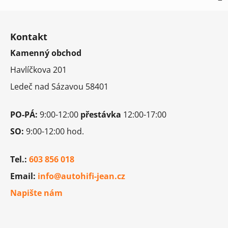
Z
á
Kontakt
p
Kamenný obchod
a
t
Havlíčkova 201
í
Ledeč nad Sázavou 58401
PO-PÁ:
9:00-12:00
přestávka
12:00-17:00
SO:
9:00-12:00 hod.
Tel.:
603 856 018
Email:
info@autohifi-jean.cz
Napište nám