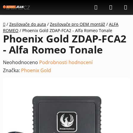
Přejít
Hledat
NÁKUP
na
KOŠÍK
obsah
Domů
/
Zesilovače do auta
/
Zesilovače pro OEM montáž
/
ALFA
ROMEO
/
Phoenix Gold ZDAP-FCA2 - Alfa Romeo Tonale
Phoenix Gold ZDAP-FCA2
- Alfa Romeo Tonale
Průměrné
Neohodnoceno
Podrobnosti hodnocení
hodnocení
Značka:
Phoenix Gold
produktu
je
0,0
z
5
hvězdiček.