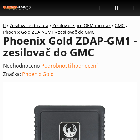
Přejít
Hledat
NÁKUP
na
KOŠÍK
obsah
Domů
/
Zesilovače do auta
/
Zesilovače pro OEM montáž
/
GMC
/
Phoenix Gold ZDAP-GM1 - zesilovač do GMC
Phoenix Gold ZDAP-GM1 -
zesilovač do GMC
Průměrné
Neohodnoceno
Podrobnosti hodnocení
hodnocení
Značka:
Phoenix Gold
produktu
je
0,0
z
5
hvězdiček.