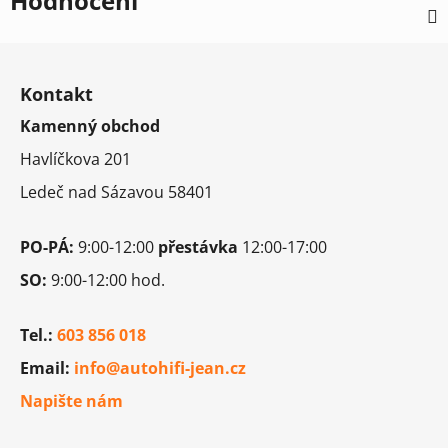
Hodnocení
Z
á
Kontakt
p
Kamenný obchod
a
t
Havlíčkova 201
í
Ledeč nad Sázavou 58401
PO-PÁ:
9:00-12:00
přestávka
12:00-17:00
SO:
9:00-12:00 hod.
Tel.:
603 856 018
Email:
info@autohifi-jean.cz
Napište nám