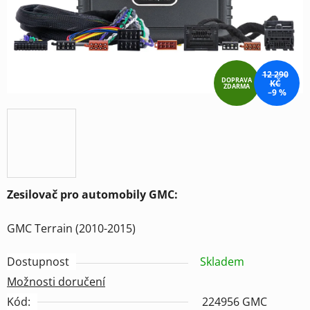
12 290
DOPRAVA
KČ
ZDARMA
–9 %
Zesilovač pro automobily GMC:
GMC Terrain (2010-2015)
Dostupnost
Skladem
Možnosti doručení
Kód:
224956 GMC