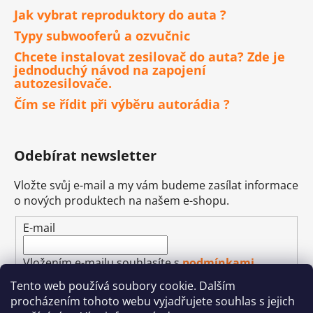
Jak vybrat reproduktory do auta ?
Typy subwooferů a ozvučnic
Chcete instalovat zesilovač do auta? Zde je
jednoduchý návod na zapojení
autozesilovače.
Čím se řídit při výběru autorádia ?
Odebírat newsletter
Vložte svůj e-mail a my vám budeme zasílat informace
o nových produktech na našem e-shopu.
E-mail
Vložením e-mailu souhlasíte s
podmínkami
ochrany osobních údajů
Tento web používá soubory cookie. Dalším
procházením tohoto webu vyjadřujete souhlas s jejich
PŘIHLÁSIT SE