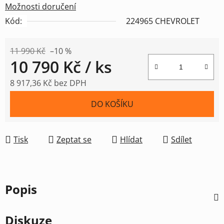
Možnosti doručení
Kód:
224965 CHEVROLET
11 990 Kč
–10 %
10 790 Kč
/ ks
8 917,36 Kč bez DPH
Měrná cena:
DO KOŠÍKU
Tisk
Zeptat se
Hlídat
Sdílet
Popis
Diskuze