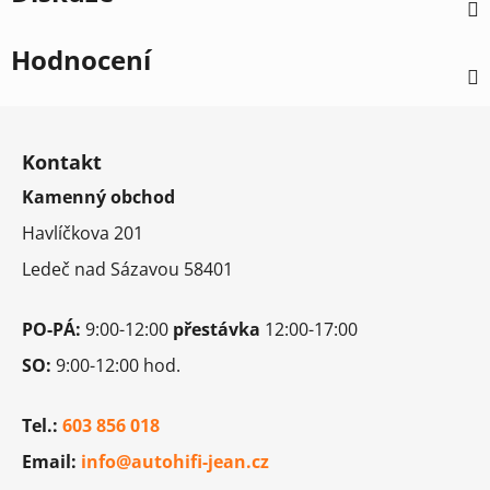
Hodnocení
Z
á
Kontakt
p
Kamenný obchod
a
t
Havlíčkova 201
í
Ledeč nad Sázavou 58401
PO-PÁ:
9:00-12:00
přestávka
12:00-17:00
SO:
9:00-12:00 hod.
Tel.:
603 856 018
Email:
info@autohifi-jean.cz