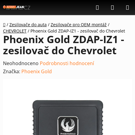
Přejít
Hledat
NÁKUP
na
KOŠÍK
obsah
Domů
/
Zesilovače do auta
/
Zesilovače pro OEM montáž
/
CHEVROLET
/
Phoenix Gold ZDAP-IZ1 - zesilovač do Chevrolet
Phoenix Gold ZDAP-IZ1 -
zesilovač do Chevrolet
Průměrné
Neohodnoceno
Podrobnosti hodnocení
hodnocení
Značka:
Phoenix Gold
produktu
je
0,0
z
5
hvězdiček.