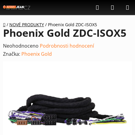
Přejít
Hledat
NÁKUP
na
KOŠÍK
obsah
Domů
/
NOVÉ PRODUKTY
/
Phoenix Gold ZDC-ISOX5
Phoenix Gold ZDC-ISOX5
Průměrné
Neohodnoceno
Podrobnosti hodnocení
hodnocení
Značka:
Phoenix Gold
produktu
je
0,0
z
5
hvězdiček.