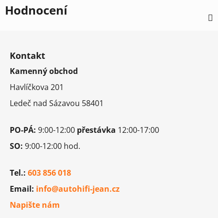
Hodnocení
Z
á
Kontakt
p
Kamenný obchod
a
t
Havlíčkova 201
í
Ledeč nad Sázavou 58401
PO-PÁ:
9:00-12:00
přestávka
12:00-17:00
SO:
9:00-12:00 hod.
Tel.:
603 856 018
Email:
info@autohifi-jean.cz
Napište nám