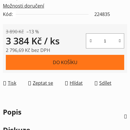
Možnosti doručení
Kód:
224835
3 890 Kč
–13 %
3 384 Kč
/ ks
2 796,69 Kč bez DPH
Měrná cena:
DO KOŠÍKU
Tisk
Zeptat se
Hlídat
Sdílet
Popis
Diskuze