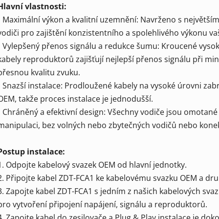
Hlavní vlastnosti:
• Maximální výkon a kvalitní uzemnění: Navrženo s největš
vodiči pro zajištění konzistentního a spolehlivého výkonu va
• Vylepšený přenos signálu a redukce šumu: Kroucené vysok
kabely reproduktorů zajišťují nejlepší přenos signálu při mi
přesnou kvalitu zvuku.
• Snazší instalace: Prodloužené kabely na vysoké úrovni za
OEM, takže proces instalace je jednodušší.
• Chráněný a efektivní design: Všechny vodiče jsou omotané
manipulaci, bez volných nebo zbytečných vodičů nebo konek
Postup instalace:
1. Odpojte kabelový svazek OEM od hlavní jednotky.
2. Připojte kabel ZDT-FCA1 ke kabelovému svazku OEM a druh
3. Zapojte kabel ZDT-FCA1 s jedním z našich kabelových sv
pro vytvoření připojení napájení, signálu a reproduktorů.
4. Zapojte kabel do zesilovače a Plug & Play instalace je dok