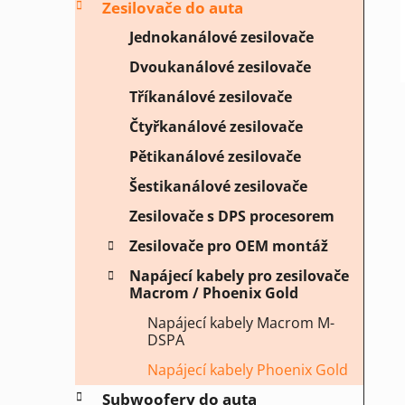
Zesilovače do auta
í
p
Jednokanálové zesilovače
a
Dvoukanálové zesilovače
n
Tříkanálové zesilovače
e
Čtyřkanálové zesilovače
l
Pětikanálové zesilovače
Šestikanálové zesilovače
Zesilovače s DPS procesorem
Zesilovače pro OEM montáž
Napájecí kabely pro zesilovače
Macrom / Phoenix Gold
Napájecí kabely Macrom M-
DSPA
Napájecí kabely Phoenix Gold
Subwoofery do auta