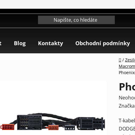
t
Blog
Kontakty
Obchodní podmínky
Domů
/
Zesi
Macrom 
Phoenix
Ph
Průmě
Neoho
hodnoc
Značka
produk
T-kabe
je
DODGE,
0,0