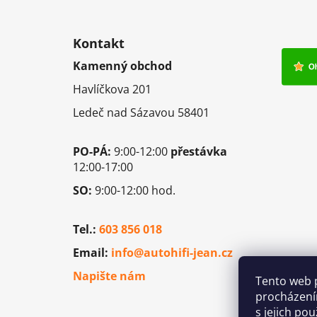
Z
á
Kontakt
p
Kamenný obchod
a
Havlíčkova 201
t
í
Ledeč nad Sázavou 58401
PO-PÁ:
9:00-12:00
přestávka
12:00-17:00
SO:
9:00-12:00 hod.
Tel.:
603 856 018
Email:
info@autohifi-jean.cz
Napište nám
Tento web 
procházení
s jejich po