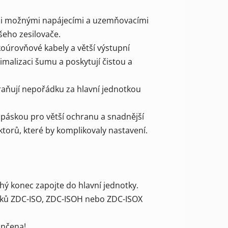
ími možnými napájecími a uzemňovacími
šeho zesilovače.
oúrovňové kabely a větší výstupní
nimalizaci šumu a poskytují čistou a
braňují nepořádku za hlavní jednotkou
 páskou pro větší ochranu a snadnější
torů, které by komplikovaly nastavení.
ý konec zapojte do hlavní jednotky.
azků ZDC-ISO, ZDC-ISOH nebo ZDC-ISOX
ončena!