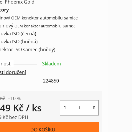
e: Phoenix Gold
tory
pinový OEM konektor automobilu samice
ek.
2pinový
samec
OEM
konektor automobilu
suvka ISO (černá)
suvka ISO (hnědá)
onektor ISO samec (hnědý)
nost
Skladem
ti doručení
224850
 Kč
–10 %
149 Kč
/ ks
9 Kč bez DPH
 cena:
DO KOŠÍKU