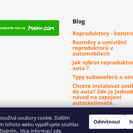
Blog
Reproduktory - konstr
Rozměry a umístění
reproduktorů v
automobilech
Jak vybrat reprodukto
auta ?
Typy subwooferů a ozv
Chcete instalovat zesi
do auta? Zde je jedno
návod na zapojení
autozesilovače.
Čím se řídit při výběru
autorádia ?
používá soubory cookie. Dalším
Odmítnout
S
m tohoto webu vyjadřujete souhlas
užíváním.. Více informací
zde
.