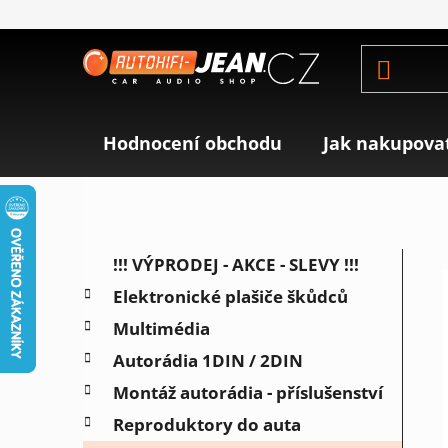
Přejít
na
obsah
Hodnocení obchodu
Jak nakupova
P
K
Přeskočit
!!! VÝPRODEJ - AKCE - SLEVY !!!
a
o
kategorie
Elektronické plašiče škůdců
t
s
e
Multimédia
t
g
r
Autorádia 1DIN / 2DIN
o
a
r
Montáž autorádia - příslušenství
i
n
Reproduktory do auta
e
n