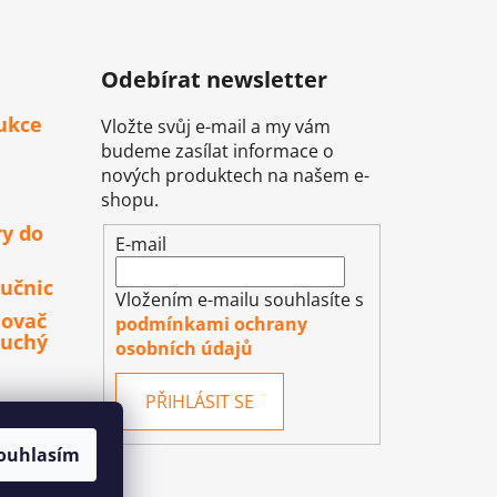
Odebírat newsletter
ukce
Vložte svůj e-mail a my vám
budeme zasílat informace o
nových produktech na našem e-
shopu.
ry do
E-mail
učnic
Vložením e-mailu souhlasíte s
lovač
podmínkami ochrany
duchý
osobních údajů
PŘIHLÁSIT SE
ouhlasím