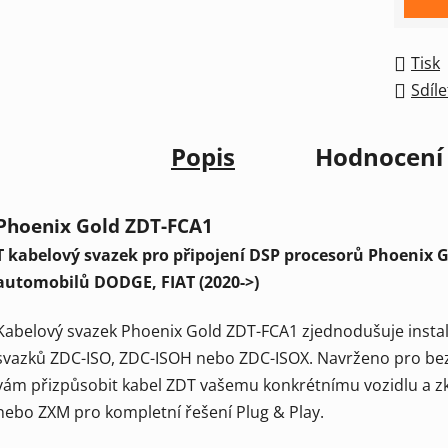
Tisk
Sdíle
Popis
Hodnocení
Phoenix Gold ZDT-FCA1
T kabelový svazek pro připojení DSP procesorů Phoenix 
automobilů DODGE, FIAT (2020->)
Kabelový svazek Phoenix Gold ZDT-FCA1 zjednodušuje instala
svazků ZDC-ISO, ZDC-ISOH nebo ZDC-ISOX. Navrženo pro be
vám přizpůsobit kabel ZDT vašemu konkrétnímu vozidlu a zk
nebo ZXM pro kompletní řešení Plug & Play.