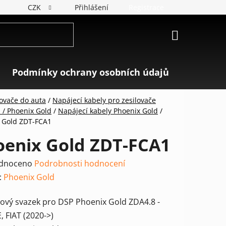
CZK
Přihlášení
Registrace
NÁKUPNÍ
KOŠÍK
Podmínky ochrany osobních údajů
Značky
lovače do auta
/
Napájecí kabely pro zesilovače
/ Phoenix Gold
/
Napájecí kabely Phoenix Gold
/
 Gold ZDT-FCA1
oenix Gold ZDT-FCA1
rné
dnoceno
Podrobnosti hodnocení
ení
:
Phoenix Gold
tu
lový svazek pro DSP Phoenix Gold ZDA4.8 -
 FIAT (2020->)