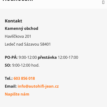
Z
á
Kontakt
p
Kamenný obchod
a
t
Havlíčkova 201
í
Ledeč nad Sázavou 58401
PO-PÁ:
9:00-12:00
přestávka
12:00-17:00
SO:
9:00-12:00 hod.
Tel.:
603 856 018
Email:
info@autohifi-jean.cz
Napište nám