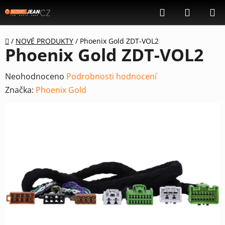
Přejít
Hledat
NÁKUP
na
KOŠÍK
obsah
Domů
/
NOVÉ PRODUKTY
/
Phoenix Gold ZDT-VOL2
Phoenix Gold ZDT-VOL2
Průměrné
Neohodnoceno
Podrobnosti hodnocení
hodnocení
Značka:
Phoenix Gold
produktu
je
0,0
z
5
hvězdiček.