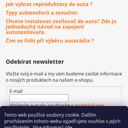
Jak vybrat reproduktory do auta ?
Typy subwooferů a ozvučnic
Chcete instalovat zesilovač do auta? Zde je
jednoduchý návod na zapojení
autozesilovače.
Čím se řídit při výběru autorádia ?
Odebírat newsletter
Vložte svůj e-mail a my vám budeme zasílat informace
o nových produktech na našem e-shopu.
E-mail
Vložením e-mailu souhlasíte s
podmínkami
ochrany osobních údajů
Tento web používá soubory cookie. Dalším
procházením tohoto webu vyjadřujete souhlas s jejich
PŘIHLÁSIT SE
používáním.. Více informací
zde
.