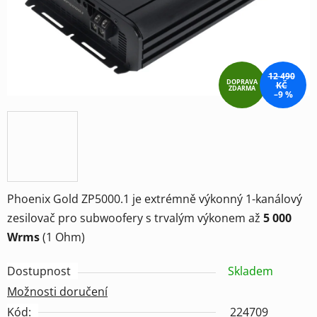
12 490
DOPRAVA
KČ
ZDARMA
–9 %
Phoenix Gold ZP5000.1 je extrémně výkonný 1-kanálový
zesilovač pro subwoofery s trvalým výkonem až
5 000
Wrms
(1 Ohm)
Dostupnost
Skladem
Možnosti doručení
Kód:
224709