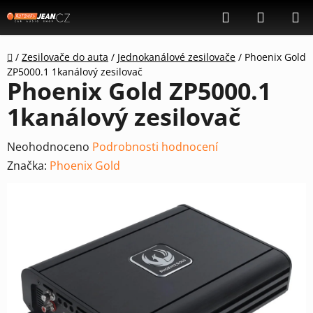
Přejít
Hledat
NÁKUP
na
KOŠÍK
obsah
Domů
/
Zesilovače do auta
/
Jednokanálové zesilovače
/
Phoenix Gold
ZP5000.1 1kanálový zesilovač
Phoenix Gold ZP5000.1
1kanálový zesilovač
Průměrné
Neohodnoceno
Podrobnosti hodnocení
hodnocení
Značka:
Phoenix Gold
produktu
je
0,0
z
5
hvězdiček.