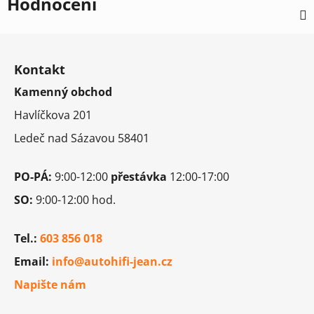
Hodnocení
Z
á
Kontakt
p
Kamenný obchod
a
t
Havlíčkova 201
í
Ledeč nad Sázavou 58401
PO-PÁ:
9:00-12:00
přestávka
12:00-17:00
SO:
9:00-12:00 hod.
Tel.:
603 856 018
Email:
info@autohifi-jean.cz
Napište nám