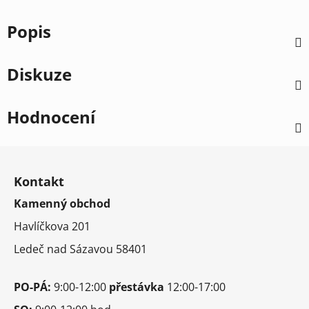
Popis
Diskuze
Hodnocení
Z
á
Kontakt
p
Kamenný obchod
a
t
Havlíčkova 201
í
Ledeč nad Sázavou 58401
PO-PÁ:
9:00-12:00
přestávka
12:00-17:00