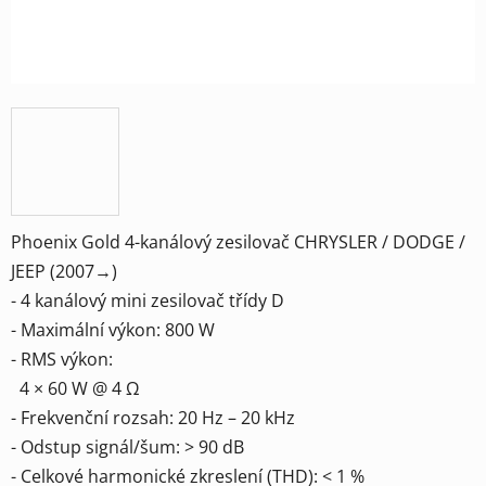
Phoenix Gold 4-kanálový zesilovač CHRYSLER / DODGE /
JEEP (2007→)
- 4 kanálový mini zesilovač třídy D
- Maximální výkon: 800 W
- RMS výkon:
4 × 60 W @ 4 Ω
- Frekvenční rozsah: 20 Hz – 20 kHz
- Odstup signál/šum: > 90 dB
- Celkové harmonické zkreslení (THD): < 1 %