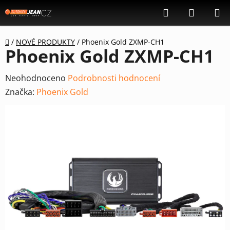
Přejít
Hledat
NÁKUP
na
KOŠÍK
obsah
Domů
/
NOVÉ PRODUKTY
/
Phoenix Gold ZXMP-CH1
Phoenix Gold ZXMP-CH1
Průměrné
Neohodnoceno
Podrobnosti hodnocení
hodnocení
Značka:
Phoenix Gold
produktu
je
0,0
z
5
hvězdiček.