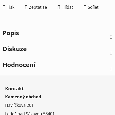
Tisk
Zeptat se
Hlídat
Sdílet
Popis
Diskuze
Hodnocení
Z
á
Kontakt
p
Kamenný obchod
a
t
Havlíčkova 201
í
Ledeč nad Sázavou 58401