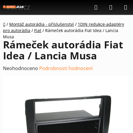
Přejít
Hledat
NÁKUP
na
KOŠÍK
obsah
Domů
/
Montáž autorádia - příslušenství
/
1DIN redukce-adaptéry
pro autorádia
/
Fiat
/
Rámeček autorádia Fiat Idea / Lancia
Musa
Rámeček autorádia Fiat
Idea / Lancia Musa
Průměrné
Neohodnoceno
Podrobnosti hodnocení
hodnocení
produktu
je
0,0
z
5
hvězdiček.