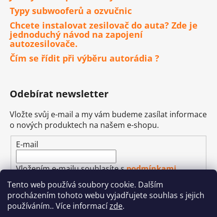
Typy subwooferů a ozvučnic
Chcete instalovat zesilovač do auta? Zde je
jednoduchý návod na zapojení
autozesilovače.
Čím se řídit při výběru autorádia ?
Odebírat newsletter
Vložte svůj e-mail a my vám budeme zasílat informace
o nových produktech na našem e-shopu.
E-mail
Vložením e-mailu souhlasíte s
podmínkami
ochrany osobních údajů
Tento web používá soubory cookie. Dalším
procházením tohoto webu vyjadřujete souhlas s jejich
PŘIHLÁSIT SE
používáním.. Více informací
zde
.