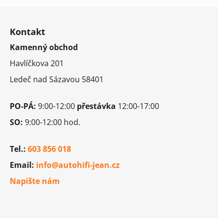
Z
á
Kontakt
p
Kamenný obchod
a
t
Havlíčkova 201
í
Ledeč nad Sázavou 58401
PO-PÁ:
9:00-12:00
přestávka
12:00-17:00
SO:
9:00-12:00 hod.
Tel.:
603 856 018
Email:
info@autohifi-jean.cz
Napište nám