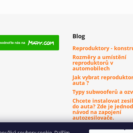
Blog
Reproduktory - konstr
Rozměry a umístění
reproduktorů v
automobilech
Jak vybrat reprodukto
auta ?
Typy subwooferů a ozv
Chcete instalovat zesi
do auta? Zde je jedno
návod na zapojení
autozesilovače.
Čím se řídit při výběru
autorádia ?
používá soubory cookie. Dalším