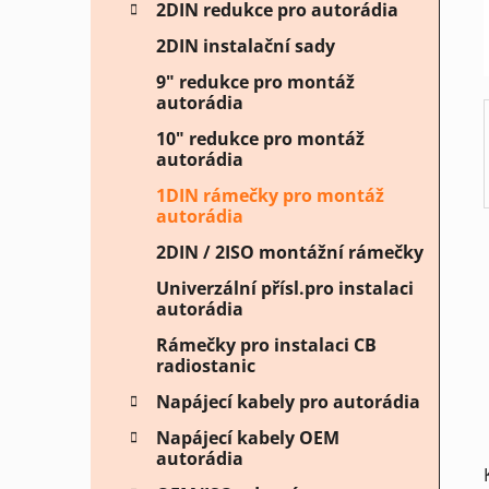
í
2DIN redukce pro autorádia
p
2DIN instalační sady
a
n
9" redukce pro montáž
autorádia
e
l
10" redukce pro montáž
autorádia
1DIN rámečky pro montáž
autorádia
2DIN / 2ISO montážní rámečky
Univerzální přísl.pro instalaci
autorádia
Rámečky pro instalaci CB
radiostanic
Napájecí kabely pro autorádia
Napájecí kabely OEM
autorádia