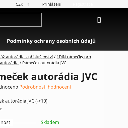
CZK
Přihlášení
Registrace
NÁKUPNÍ
KOŠÍK
Podmínky ochrany osobních údajů
Značky
áž autorádia - příslušenství
/
1DIN rámečky pro
autorádia
/
Rámeček autorádia JVC
meček autorádia JVC
rné
dnoceno
Podrobnosti hodnocení
ení
k autorádia JVC (->10)
tu
e:
nost
Skladem