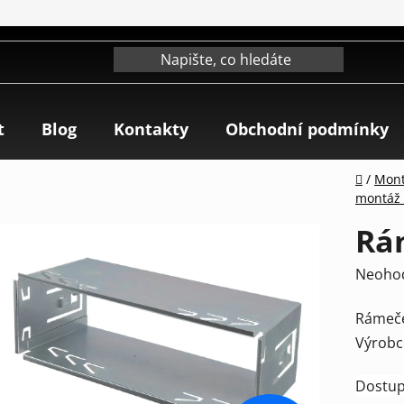
t
Blog
Kontakty
Obchodní podmínky
Domů
/
Mont
montáž 
Rá
Průmě
Neoho
hodnoc
Rámeče
produk
Výrobc
je
0,0
Dostup
z