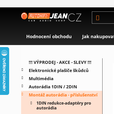
Přejít
na
obsah
Hodnocení obchodu
Jak nakupova
P
K
Přeskočit
!!! VÝPRODEJ - AKCE - SLEVY !!!
a
o
kategorie
Elektronické plašiče škůdců
t
s
e
Multimédia
t
g
r
Autorádia 1DIN / 2DIN
o
a
r
Montáž autorádia - příslušenství
i
n
1DIN redukce-adaptéry pro
e
n
autorádia