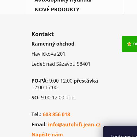
NOVÉ PRODUKTY
Z
á
Kontakt
p
Kamenný obchod
a
Havlíčkova 201
t
í
Ledeč nad Sázavou 58401
PO-PÁ:
9:00-12:00
přestávka
12:00-17:00
SO:
9:00-12:00 hod.
Tel.:
603 856 018
Email:
info@autohifi-jean.cz
Napište nám
Tento web 