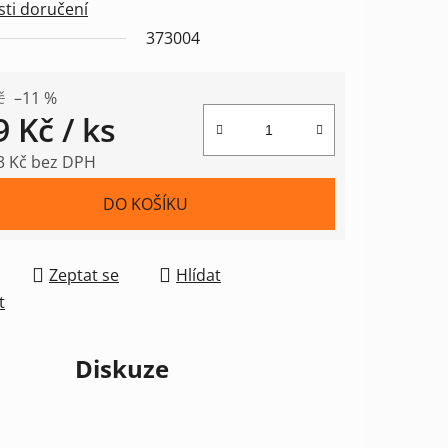
ti doručení
373004
ek.
č
–11 %
9 Kč
/ ks
3 Kč bez DPH
 cena:
DO KOŠÍKU
Zeptat se
Hlídat
t
Diskuze