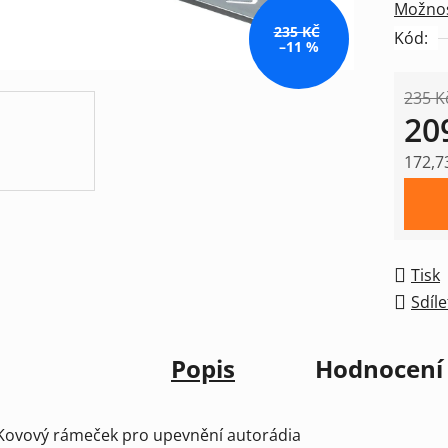
Možnos
5
235 KČ
Kód:
hvězdič
–11 %
235 K
20
172,7
Měrná
Tisk
Sdíle
Popis
Hodnocení
Kovový rámeček pro upevnění autorádia