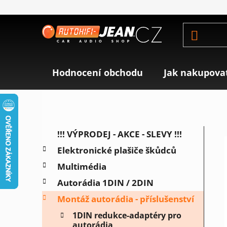
Přejít
na
obsah
Hodnocení obchodu
Jak nakupova
P
K
Přeskočit
!!! VÝPRODEJ - AKCE - SLEVY !!!
a
o
kategorie
Elektronické plašiče škůdců
t
s
e
Multimédia
t
g
r
Autorádia 1DIN / 2DIN
o
a
r
Montáž autorádia - příslušenství
i
n
1DIN redukce-adaptéry pro
e
n
autorádia