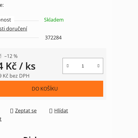
e:
nost
Skladem
ti doručení
ek.
372284
č
–12 %
4 Kč
/ ks
9 Kč bez DPH
 cena:
DO KOŠÍKU
Zeptat se
Hlídat
t