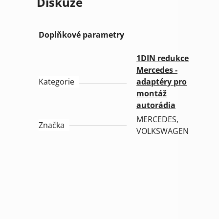
Diskuze
Doplňkové parametry
1DIN redukce
Mercedes -
Kategorie
adaptéry pro
montáž
autorádia
MERCEDES,
Značka
VOLKSWAGEN