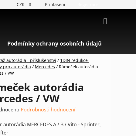
CZK
Přihlášení
Registrace
NÁKUPNÍ
KOŠÍK
Podmínky ochrany osobních údajů
Značky
áž autorádia - příslušenství
/
1DIN redukce-
y pro autorádia
/
Mercedes
/
Rámeček autorádia
s / VW
meček autorádia
rcedes / VW
rné
dnoceno
Podrobnosti hodnocení
ení
 autorádia MERCEDES A / B / Vito - Sprinter,
tu
fter