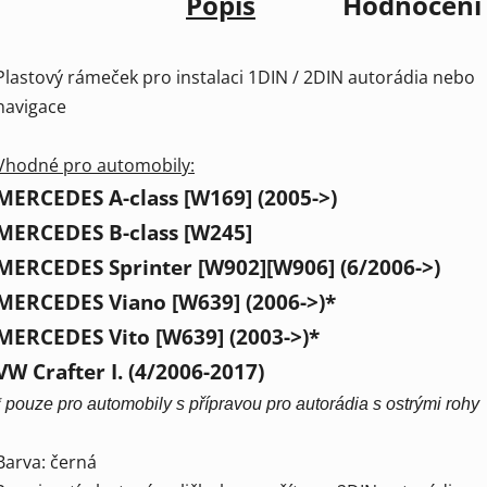
Popis
Hodnocení
Plastový rámeček pro instalaci 1DIN / 2DIN autorádia nebo
navigace
Vhodné pro automobily:
MERCEDES A-class [W169] (2005->)
MERCEDES B-class [W245]
MERCEDES Sprinter [W902][W906] (6/2006->)
MERCEDES Viano [W639] (2006->)*
MERCEDES Vito [W639] (2003->)*
VW Crafter I. (4/2006-2017)
* pouze pro automobily s přípravou pro autorádia s ostrými rohy
Barva: černá