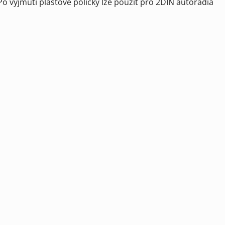
Po vyjmutí plastové poličky lze použít pro 2DIN autorádia