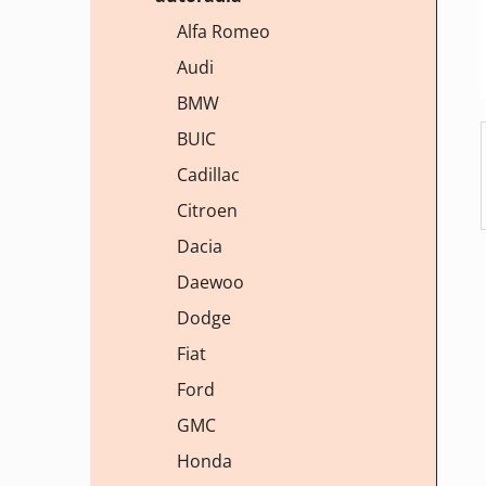
í
Alfa Romeo
p
Audi
a
n
BMW
e
BUIC
l
Cadillac
Citroen
Dacia
Daewoo
Dodge
Fiat
Ford
GMC
Honda