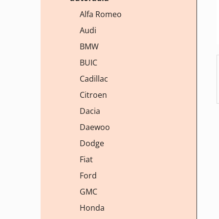
í
Alfa Romeo
p
Audi
a
n
BMW
e
BUIC
l
Cadillac
Citroen
Dacia
Daewoo
Dodge
Fiat
Ford
GMC
Honda