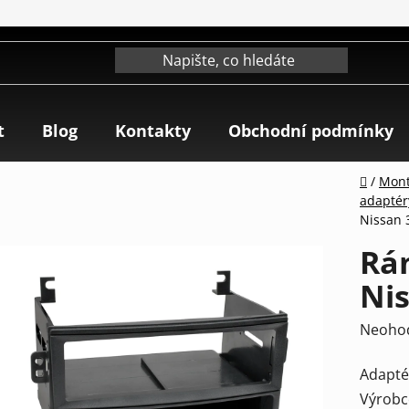
t
Blog
Kontakty
Obchodní podmínky
Domů
/
Mont
adaptér
Nissan 
Rá
Ni
Průmě
Neoho
hodnoc
Adapté
produk
Výrobc
je