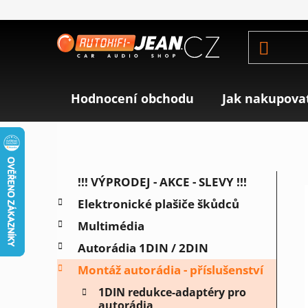
Přejít
na
obsah
Hodnocení obchodu
Jak nakupova
P
K
Přeskočit
!!! VÝPRODEJ - AKCE - SLEVY !!!
a
o
kategorie
Elektronické plašiče škůdců
t
s
e
Multimédia
t
g
r
Autorádia 1DIN / 2DIN
o
a
r
Montáž autorádia - příslušenství
i
n
1DIN redukce-adaptéry pro
e
n
autorádia