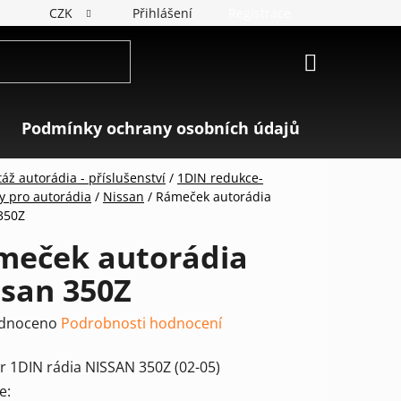
CZK
Přihlášení
Registrace
NÁKUPNÍ
KOŠÍK
Podmínky ochrany osobních údajů
Značky
áž autorádia - příslušenství
/
1DIN redukce-
y pro autorádia
/
Nissan
/
Rámeček autorádia
350Z
meček autorádia
ssan 350Z
rné
dnoceno
Podrobnosti hodnocení
ení
r 1DIN rádia NISSAN 350Z (02-05)
tu
e: