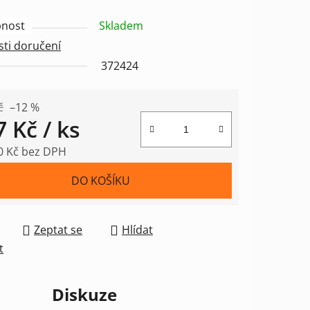
nost
Skladem
ti doručení
372424
ek.
č
–12 %
7 Kč
/ ks
0 Kč bez DPH
 cena:
DO KOŠÍKU
Zeptat se
Hlídat
t
Diskuze