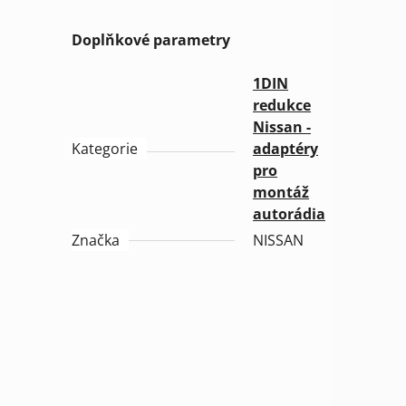
Doplňkové parametry
1DIN
redukce
Nissan -
Kategorie
adaptéry
pro
montáž
autorádia
Značka
NISSAN