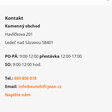
Z
á
Kontakt
p
Kamenný obchod
a
t
Havlíčkova 201
í
Ledeč nad Sázavou 58401
PO-PÁ:
9:00-12:00
přestávka
12:00-17:00
SO:
9:00-12:00 hod.
Tel.:
603 856 018
Email:
info@autohifi-jean.cz
Napište nám