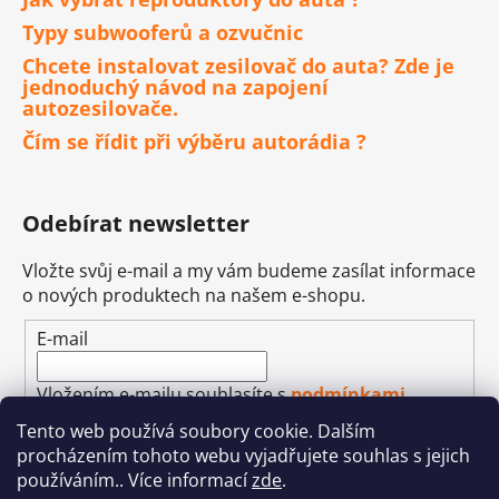
Typy subwooferů a ozvučnic
Chcete instalovat zesilovač do auta? Zde je
jednoduchý návod na zapojení
autozesilovače.
Čím se řídit při výběru autorádia ?
Odebírat newsletter
Vložte svůj e-mail a my vám budeme zasílat informace
o nových produktech na našem e-shopu.
E-mail
Vložením e-mailu souhlasíte s
podmínkami
ochrany osobních údajů
Tento web používá soubory cookie. Dalším
procházením tohoto webu vyjadřujete souhlas s jejich
PŘIHLÁSIT SE
používáním.. Více informací
zde
.