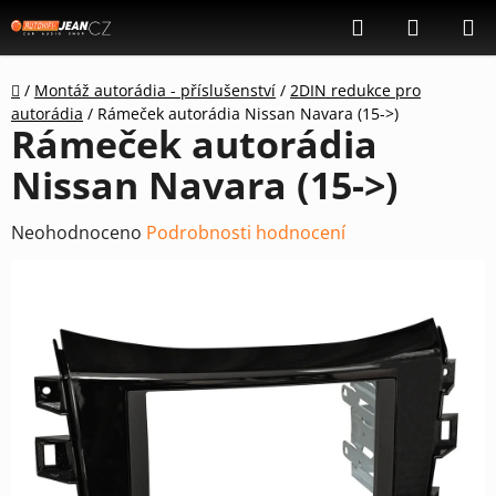
Přejít
Hledat
NÁKUP
na
KOŠÍK
obsah
Domů
/
Montáž autorádia - příslušenství
/
2DIN redukce pro
autorádia
/
Rámeček autorádia Nissan Navara (15->)
Rámeček autorádia
Nissan Navara (15->)
Průměrné
Neohodnoceno
Podrobnosti hodnocení
hodnocení
produktu
je
0,0
z
5
hvězdiček.