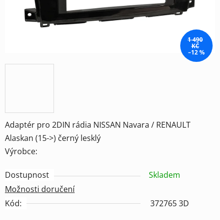
1 490
KČ
–12 %
Adaptér pro 2DIN rádia NISSAN Navara / RENAULT
Alaskan (15->) černý lesklý
Výrobce:
Dostupnost
Skladem
Možnosti doručení
Kód:
372765 3D