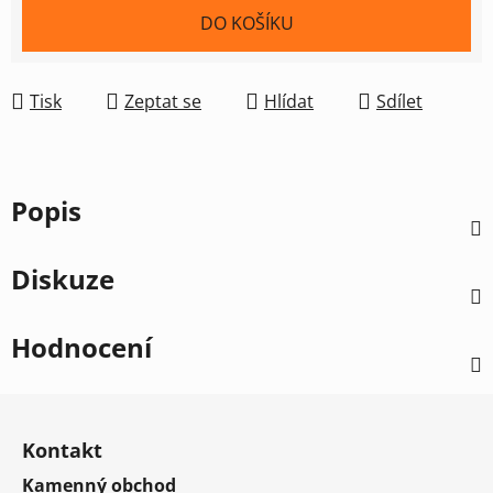
Měrná cena:
DO KOŠÍKU
Tisk
Zeptat se
Hlídat
Sdílet
Popis
Diskuze
Hodnocení
Z
á
Kontakt
p
Kamenný obchod
a