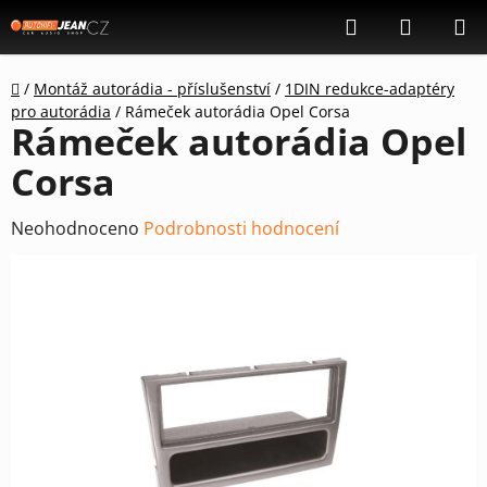
Přejít
Hledat
NÁKUP
na
KOŠÍK
obsah
Domů
/
Montáž autorádia - příslušenství
/
1DIN redukce-adaptéry
pro autorádia
/
Rámeček autorádia Opel Corsa
Rámeček autorádia Opel
Corsa
Průměrné
Neohodnoceno
Podrobnosti hodnocení
hodnocení
produktu
je
0,0
z
5
hvězdiček.