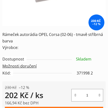
230 KČ
–12 %
Rámeček autorádia OPEL Corsa (02-06) - tmavě stříbrná
barva
Výrobce:
Dostupnost
Skladem
Možnosti doručení
Kód:
371998 2
230 Kč
–12 %
202 Kč
/ ks
166,94 Kč bez DPH