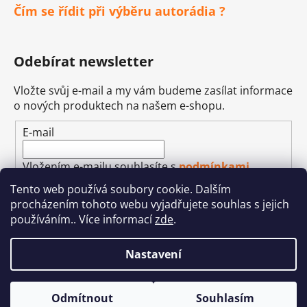
Čím se řídit při výběru autorádia ?
Odebírat newsletter
Vložte svůj e-mail a my vám budeme zasílat informace
o nových produktech na našem e-shopu.
E-mail
Vložením e-mailu souhlasíte s
podmínkami
ochrany osobních údajů
Tento web používá soubory cookie. Dalším
procházením tohoto webu vyjadřujete souhlas s jejich
PŘIHLÁSIT SE
používáním.. Více informací
zde
.
Nastavení
Vytvořil Shoptet
&
Betechnik
Odmítnout
Souhlasím
Copyright 2026
Autohifi-JEAN
. Všechna práva