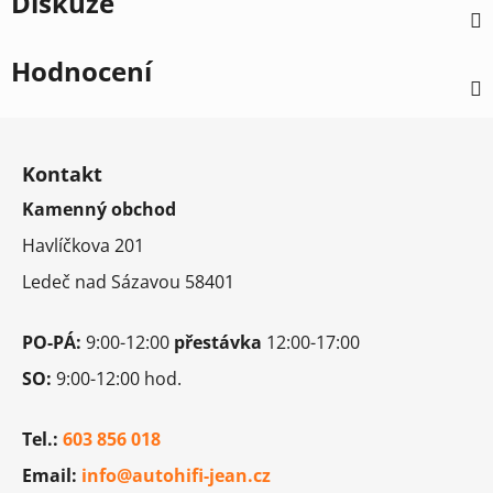
Diskuze
Hodnocení
Z
á
Kontakt
p
Kamenný obchod
a
t
Havlíčkova 201
í
Ledeč nad Sázavou 58401
PO-PÁ:
9:00-12:00
přestávka
12:00-17:00
SO:
9:00-12:00 hod.
Tel.:
603 856 018
Email:
info@autohifi-jean.cz