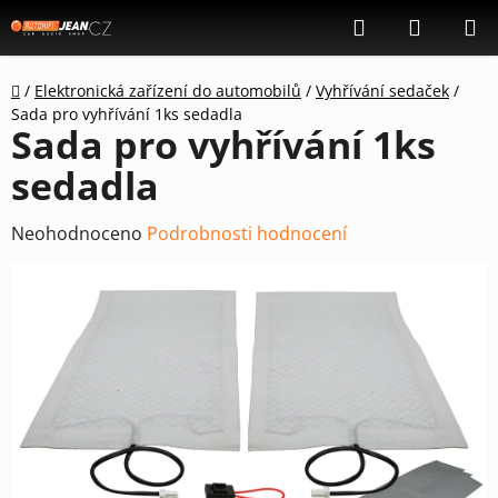
Přejít
Hledat
NÁKUP
na
KOŠÍK
obsah
Domů
/
Elektronická zařízení do automobilů
/
Vyhřívání sedaček
/
Sada pro vyhřívání 1ks sedadla
Sada pro vyhřívání 1ks
sedadla
Průměrné
Neohodnoceno
Podrobnosti hodnocení
hodnocení
produktu
je
0,0
z
5
hvězdiček.