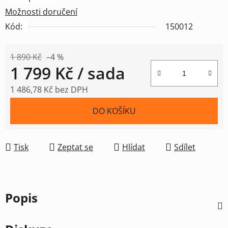
Možnosti doručení
Kód:
150012
1 890 Kč
–4 %
1 799 Kč
/ sada
1 486,78 Kč bez DPH
Měrná cena:
DO KOŠÍKU
Tisk
Zeptat se
Hlídat
Sdílet
Popis