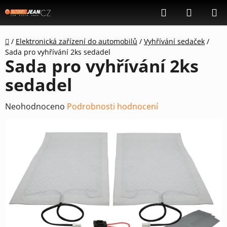
Přejít
Hledat
NÁKUP
na
KOŠÍK
obsah
Domů
/
Elektronická zařízení do automobilů
/
Vyhřívání sedaček
/
Sada pro vyhřívání 2ks sedadel
Sada pro vyhřívání 2ks
sedadel
Průměrné
Neohodnoceno
Podrobnosti hodnocení
hodnocení
produktu
je
0,0
z
5
hvězdiček.