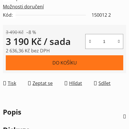
Možnosti doručení
Kód:
150012 2
3 490 Kč
–8 %
3 190 Kč
/ sada
2 636,36 Kč bez DPH
Měrná cena:
DO KOŠÍKU
Tisk
Zeptat se
Hlídat
Sdílet
Popis