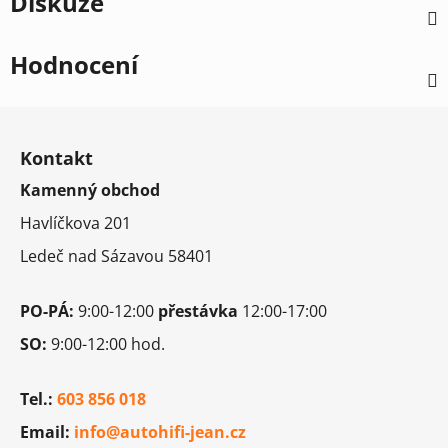
Diskuze
Hodnocení
Z
á
Kontakt
p
Kamenný obchod
a
t
Havlíčkova 201
í
Ledeč nad Sázavou 58401
PO-PÁ:
9:00-12:00
přestávka
12:00-17:00
SO:
9:00-12:00 hod.
Tel.:
603 856 018
Email:
info@autohifi-jean.cz