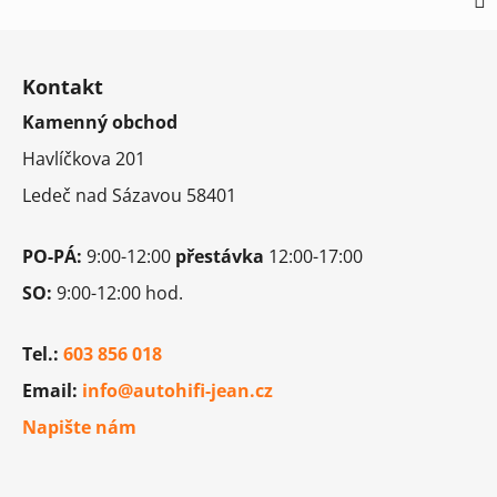
Z
á
Kontakt
p
Kamenný obchod
a
t
Havlíčkova 201
í
Ledeč nad Sázavou 58401
PO-PÁ:
9:00-12:00
přestávka
12:00-17:00
SO:
9:00-12:00 hod.
Tel.:
603 856 018
Email:
info@autohifi-jean.cz
Napište nám