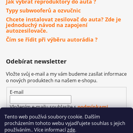
Jak vybrat reproduktory do auta ?
Typy subwooferů a ozvučnic
Chcete instalovat zesilovač do auta? Zde je
jednoduchý návod na zapojení
autozesilovače.
Čím se řídit při výběru autorádia ?
Odebírat newsletter
Vložte svůj e-mail a my vám budeme zasílat informace
o nových produktech na našem e-shopu.
E-mail
Vložením e-mailu souhlasíte s
podmínkami
ochrany osobních údajů
Tento web používá soubory cookie. Dalším
procházením tohoto webu vyjadřujete souhlas s jejich
PŘIHLÁSIT SE
používáním.. Více informací
zde
.