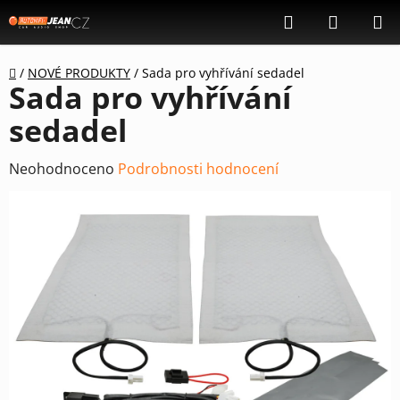
Přejít
Hledat
NÁKUP
na
KOŠÍK
obsah
Domů
/
NOVÉ PRODUKTY
/
Sada pro vyhřívání sedadel
Sada pro vyhřívání
sedadel
Průměrné
Neohodnoceno
Podrobnosti hodnocení
hodnocení
produktu
je
0,0
z
5
hvězdiček.