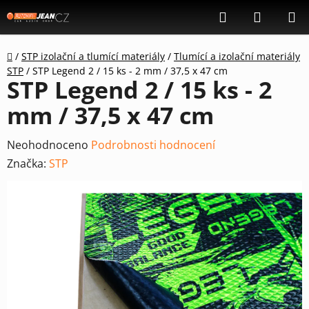
Přejít
Hledat
NÁKUP
na
KOŠÍK
obsah
Domů
/
STP izolační a tlumící materiály
/
Tlumící a izolační materiály
STP
/
STP Legend 2 / 15 ks - 2 mm / 37,5 x 47 cm
STP Legend 2 / 15 ks - 2
mm / 37,5 x 47 cm
Průměrné
Neohodnoceno
Podrobnosti hodnocení
hodnocení
Značka:
STP
produktu
je
0,0
z
5
hvězdiček.