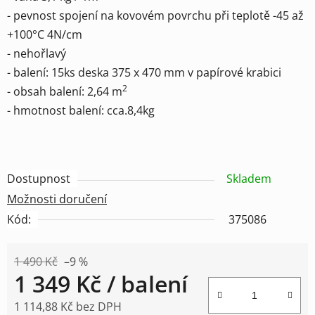
- pevnost spojení na kovovém povrchu při teplotě -45 až
+100°C 4N/cm
- nehořlavý
- balení: 15ks deska 375 x 470 mm v papírové krabici
2
- obsah balení: 2,64 m
- hmotnost balení: cca.8,4kg
Dostupnost
Skladem
Možnosti doručení
Kód:
375086
1 490 Kč
–9 %
1 349 Kč
/ balení
1 114,88 Kč bez DPH