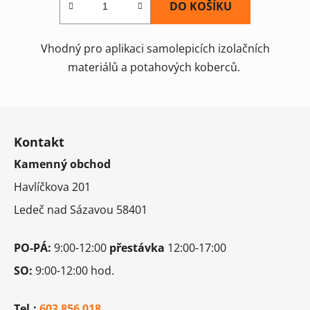
DO KOŠÍKU
Vhodný pro aplikaci samolepicích izolačních
materiálů a potahových koberců.
Z
á
Kontakt
p
Kamenný obchod
a
t
Havlíčkova 201
í
Ledeč nad Sázavou 58401
PO-PÁ:
9:00-12:00
přestávka
12:00-17:00
SO:
9:00-12:00 hod.
Tel.:
603 856 018