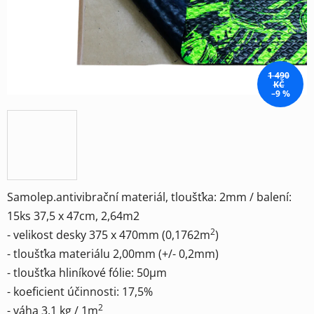
1 490
KČ
–9 %
Samolep.antivibrační materiál, tloušťka: 2mm / balení:
15ks 37,5 x 47cm, 2,64m2
2
- velikost desky 375 x 470mm (0,1762m
)
- tloušťka materiálu 2,00mm (+/- 0,2mm)
- tloušťka hliníkové fólie: 50µm
- koeficient účinnosti: 17,5%
2
- váha 3,1 kg / 1m