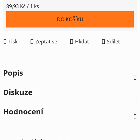
Měrná cena:
89,93 Kč / 1 ks
DO KOŠÍKU
Tisk
Zeptat se
Hlídat
Sdílet
Popis
Diskuze
Hodnocení