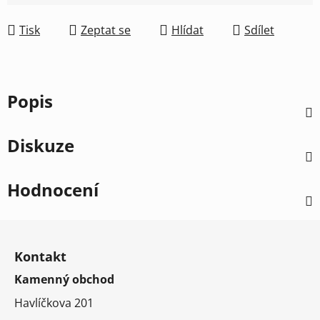
Tisk
Zeptat se
Hlídat
Sdílet
Popis
Diskuze
Hodnocení
Z
á
Kontakt
p
Kamenný obchod
a
t
Havlíčkova 201