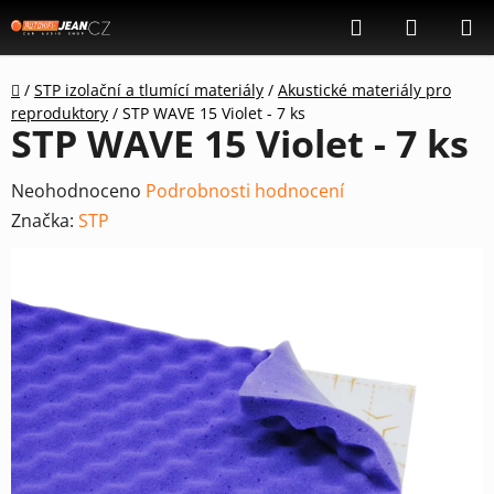
Přejít
Hledat
NÁKUP
na
KOŠÍK
obsah
Domů
/
STP izolační a tlumící materiály
/
Akustické materiály pro
reproduktory
/
STP WAVE 15 Violet - 7 ks
STP WAVE 15 Violet - 7 ks
Průměrné
Neohodnoceno
Podrobnosti hodnocení
hodnocení
Značka:
STP
produktu
je
0,0
z
5
hvězdiček.