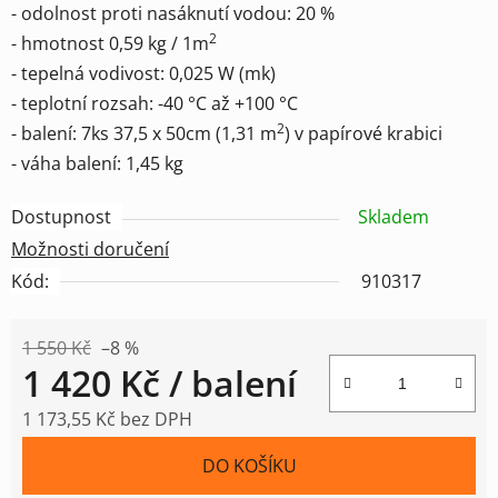
- odolnost proti nasáknutí vodou: 20 %
2
- hmotnost 0,59 kg / 1m
- tepelná vodivost: 0,025 W (mk)
- teplotní rozsah: -40 °C až +100 °C
2
- balení: 7ks 37,5 x 50cm (1,31 m
) v papírové krabici
- váha balení: 1,45 kg
Dostupnost
Skladem
Možnosti doručení
Kód:
910317
1 550 Kč
–8 %
1 420 Kč
/ balení
1 173,55 Kč bez DPH
Měrná cena:
DO KOŠÍKU