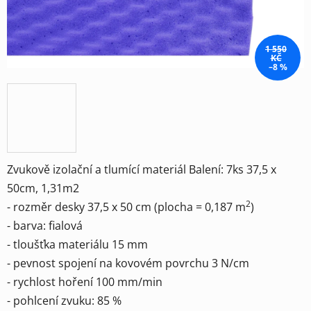
1 550
KČ
–8 %
Zvukově izolační a tlumící materiál Balení: 7ks 37,5 x
50cm, 1,31m2
2
- rozměr desky 37,5 x 50 cm (plocha = 0,187 m
)
- barva: fialová
- tloušťka materiálu 15 mm
- pevnost spojení na kovovém povrchu 3 N/cm
- rychlost hoření 100 mm/min
- pohlcení zvuku: 85 %