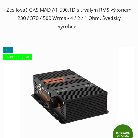
Zesilovač GAS MAD A1-500.1D s trvalým RMS výkonem
230 / 370 / 500 Wrms - 4 / 2 / 1 Ohm. Švédský
výrobce...
TIP
DOPORUČUJEME
DOPRAVA
ZDARMA