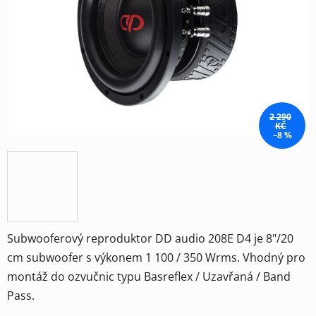
hvězdiček.
2 290
KČ
–8 %
Subwooferový reproduktor DD audio 208E D4 je 8"/20
cm subwoofer s výkonem 1 100 / 350 Wrms. Vhodný pro
montáž do ozvučnic typu Basreflex / Uzavřaná / Band
Pass.