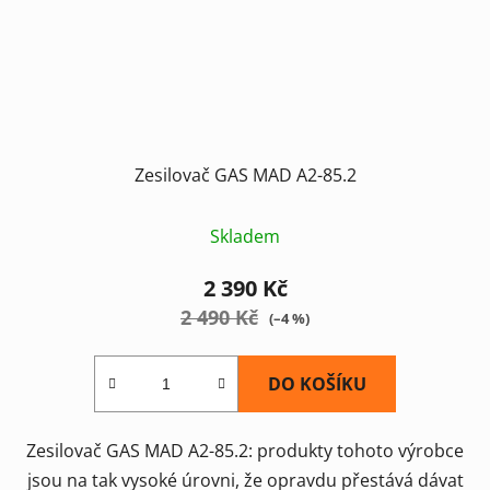
Zesilovač GAS MAD A2-85.2
Průměrné
Skladem
hodnocení
produktu
2 390 Kč
je
2 490 Kč
(–4 %)
5,0
z
DO KOŠÍKU
5
hvězdiček.
Zesilovač GAS MAD A2-85.2: produkty tohoto výrobce
jsou na tak vysoké úrovni, že opravdu přestává dávat