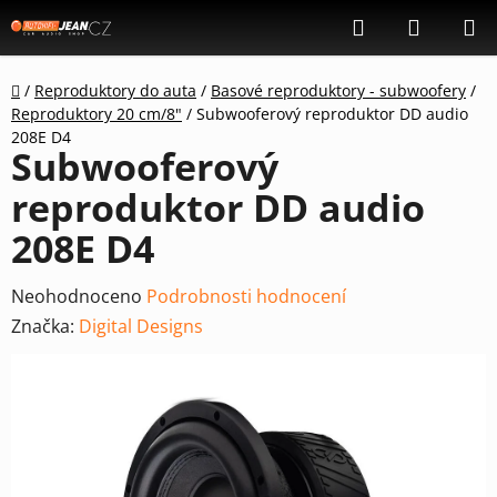
Přejít
Hledat
NÁKUP
na
KOŠÍK
obsah
Domů
/
Reproduktory do auta
/
Basové reproduktory - subwoofery
/
Reproduktory 20 cm/8"
/
Subwooferový reproduktor DD audio
208E D4
Subwooferový
reproduktor DD audio
208E D4
Průměrné
Neohodnoceno
Podrobnosti hodnocení
hodnocení
Značka:
Digital Designs
produktu
je
0,0
z
5