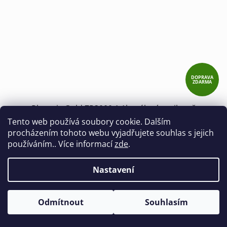
DOPRAVA
ZDARMA
Phoenix Gold ZP3000.1 1kanálový zesilovač
Tento web používá soubory cookie. Dalším
procházením tohoto webu vyjadřujete souhlas s jejich
Skladem
používáním.. Více informací
zde
.
8 090 Kč
Nastavení
8 990 Kč
(–10 %)
Odmítnout
Souhlasím
DO KOŠÍKU