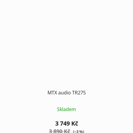
MTX audio TR275
Skladem
3 749 Kč
3 890 Kč
(–3 %)