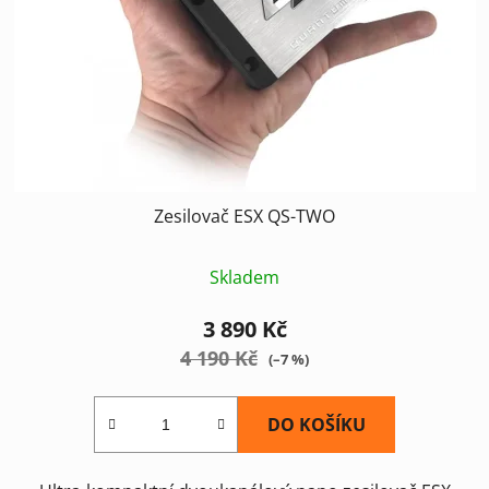
Zesilovač ESX QS-TWO
Skladem
3 890 Kč
4 190 Kč
(–7 %)
DO KOŠÍKU