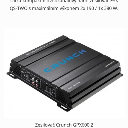
Ultra-kompaktní dvoukanálový nano zesilovač ESX
QS-TWO s maximálním výkonem 2x 190 / 1x 380 W.
Zesilovač Crunch GPX600.2