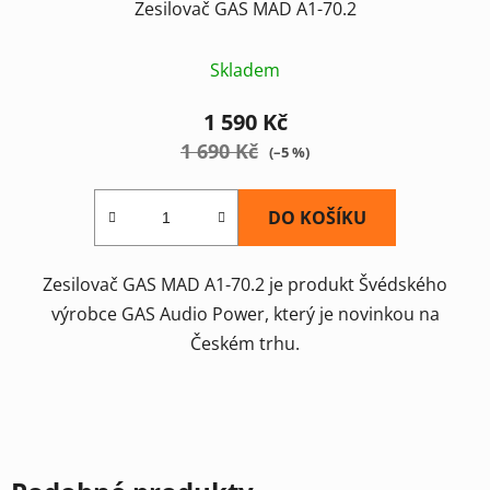
Zesilovač GAS MAD A1-70.2
Průměrné
Skladem
hodnocení
produktu
1 590 Kč
je
1 690 Kč
(–5 %)
5,0
z
DO KOŠÍKU
5
hvězdiček.
Zesilovač GAS MAD A1-70.2 je produkt Švédského
výrobce GAS Audio Power, který je novinkou na
Českém trhu.