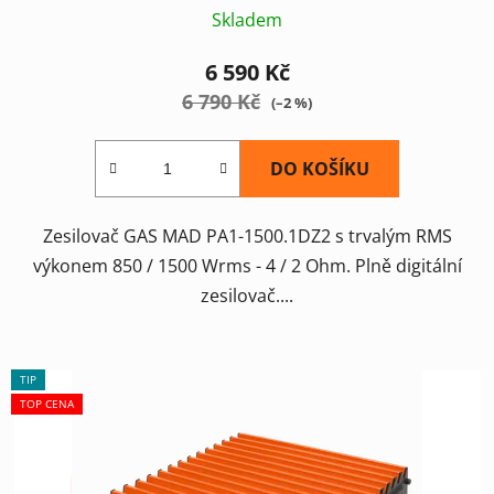
Skladem
6 590 Kč
6 790 Kč
(–2 %)
DO KOŠÍKU
Zesilovač GAS MAD PA1-1500.1DZ2 s trvalým RMS
výkonem 850 / 1500 Wrms - 4 / 2 Ohm. Plně digitální
zesilovač....
TIP
TOP CENA