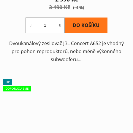
3 190 Kč
(–6 %)
DO KOŠÍKU
Dvoukanálový zesilovač JBL Concert A652 je vhodný
pro pohon reproduktorů, nebo méně výkonného
subwooferu....
TIP
DOPORUČUJEME