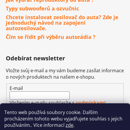
Typy subwooferů a ozvučnic
Chcete instalovat zesilovač do auta? Zde je
jednoduchý návod na zapojení
autozesilovače.
Čím se řídit při výběru autorádia ?
Odebírat newsletter
Vložte svůj e-mail a my vám budeme zasílat informace
o nových produktech na našem e-shopu.
E-mail
Vložením e-mailu souhlasíte s
podmínkami
ochrany osobních údajů
Tento web používá soubory cookie. Dalším
procházením tohoto webu vyjadřujete souhlas s jejich
PŘIHLÁSIT SE
používáním.. Více informací
zde
.