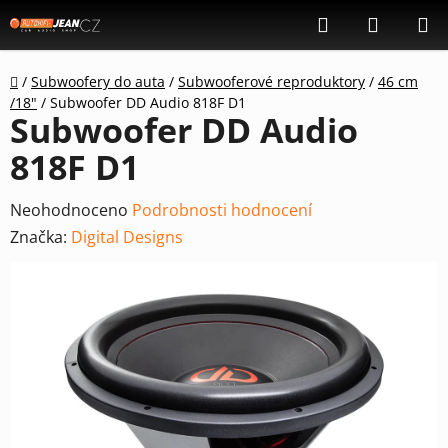
Přejít
Hledat
NÁKUP
na
KOŠÍK
obsah
Domů
/
Subwoofery do auta
/
Subwooferové reproduktory
/
46 cm
/18"
/
Subwoofer DD Audio 818F D1
Subwoofer DD Audio
818F D1
Průměrné
Neohodnoceno
Podrobnosti hodnocení
hodnocení
Značka:
Digital Designs
produktu
je
0,0
z
5
hvězdiček.