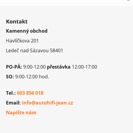
Z
á
Kontakt
p
Kamenný obchod
a
t
Havlíčkova 201
í
Ledeč nad Sázavou 58401
PO-PÁ:
9:00-12:00
přestávka
12:00-17:00
SO:
9:00-12:00 hod.
Tel.:
603 856 018
Email:
info@autohifi-jean.cz
Napište nám