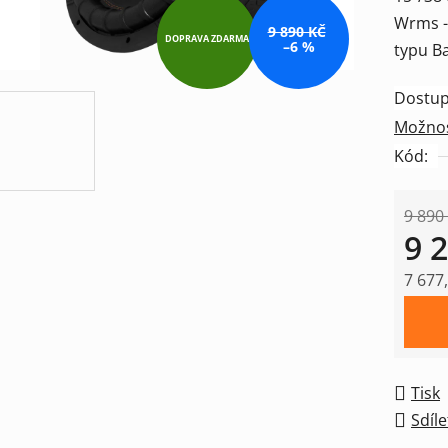
Wrms -
z
9 890 KČ
DOPRAVA ZDARMA
–6 %
typu Ba
5
hvězdič
Dostup
Možnos
Kód:
9 890
9 
7 677
Měrná
Tisk
Sdíle