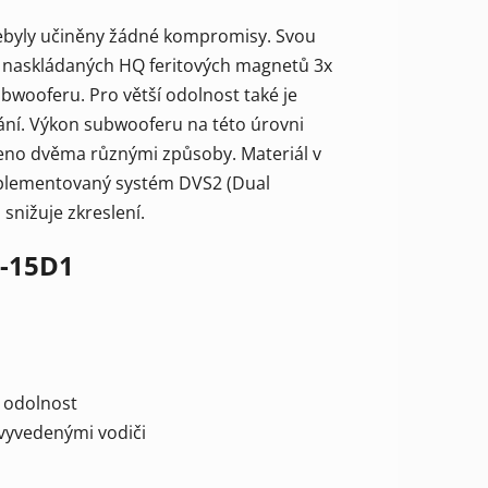
ebyly učiněny žádné kompromisy. Svou
 naskládaných HQ feritových magnetů 3x
bwooferu. Pro větší odolnost také je
ání. Výkon subwooferu na této úrovni
šeno dvěma různými způsoby. Materiál v
 implementovaný systém DVS2 (Dual
 snižuje zkreslení.
2-15D1
í odolnost
 vyvedenými vodiči