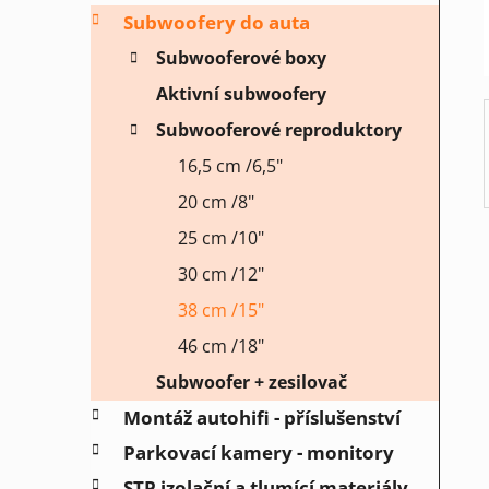
í
Subwoofery do auta
p
a
Subwooferové boxy
n
Aktivní subwoofery
e
Subwooferové reproduktory
l
16,5 cm /6,5"
20 cm /8"
25 cm /10"
30 cm /12"
38 cm /15"
46 cm /18"
Subwoofer + zesilovač
Montáž autohifi - příslušenství
Parkovací kamery - monitory
STP izolační a tlumící materiály