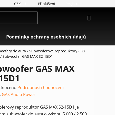
CZK
Přihlášení
Registrace
NÁKUPNÍ
KOŠÍK
Podmínky ochrany osobních údajů
Značky
oofery do auta
/
Subwooferové reproduktory
/
38
/
Subwoofer GAS MAX S2-15D1
bwoofer GAS MAX
-15D1
rné
dnoceno
Podrobnosti hodnocení
ení
:
GAS Audio Power
tu
ferový reproduktor GAS MAX S2-15D1 je
 cm subwoofer do auta o výkonu 5 000 / 2 500