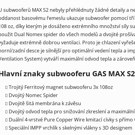
U subwooferů MAX S2 nebyly přehlédnuty žádné detaily a n
oddanost basovému řemeslu ukazuje subwoofer pomocí tří
108 oz, díky kterým je dosáženo extrémního množství síly su
použit Dual Nomex spider do všech modelů a dvojité prošív
vyžaduje extrémně dobrou ventilaci. Proto je chlazení vyře
horní/zadní desce je silnější pro optimální vedení tepla a
Ventilation System) vytváří maximální odvod tepla a zároveň
Hlavní znaky subwooferu GAS MAX S
Trojitý Ferritový magnet subwooferu 3x 108oz
Dvojitý Nomec Spider
Dvojitě šitá membrána k závěsu
Dvojitý odvod tepla pro snižování zkreslení a maximáln
Duální 4-vrstvé Pure Copper Wire kmitací cívky s přímo
Speciální IMPP vrchlík s skelnými vlákny s 3D designem