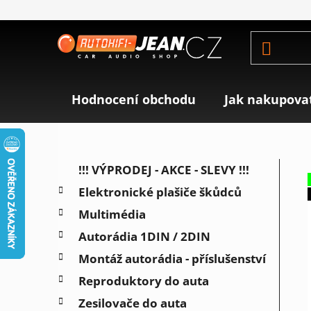
Přejít
na
obsah
Hodnocení obchodu
Jak nakupova
P
K
Přeskočit
!!! VÝPRODEJ - AKCE - SLEVY !!!
a
o
kategorie
Elektronické plašiče škůdců
t
s
e
Multimédia
t
g
r
Autorádia 1DIN / 2DIN
o
a
r
Montáž autorádia - příslušenství
i
n
Reproduktory do auta
e
n
Zesilovače do auta