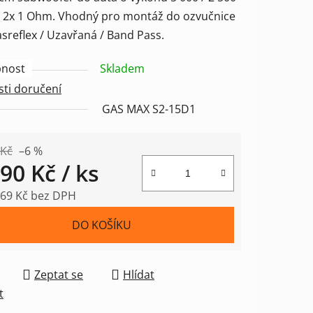
 2x 1 Ohm. Vhodný pro montáž do ozvučnice
sreflex / Uzavřaná / Band Pass.
ek.
nost
Skladem
ti doručení
GAS MAX S2-15D1
 Kč
–6 %
290 Kč
/ ks
,69 Kč bez DPH
 cena:
DO KOŠÍKU
Zeptat se
Hlídat
t