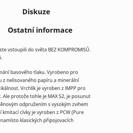
Diskuze
Ostatní informace
 jste vstoupili do světa BEZ KOMPROMISŮ.
ň.
ímání basového tlaku. Vyrobeno pro
z nelisovaného papíru a minerální
ikálnost. Vrchlík je vyroben z IMPP pro
. Ale protože tohle je MAX S2, je posunut
ým pěnovým odpružením s vysokým zvihem
 kmitací cívky je vyroben z PCW (Pure
 namísto klasických připojovacích