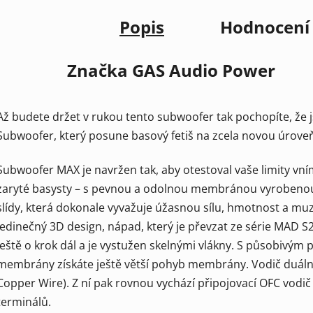
Popis
Hodnocení
Značka
GAS Audio Power
Až budete držet v rukou tento subwoofer tak pochopíte, že
Subwoofer, který posune basový fetiš na zcela novou úrove
Subwoofer MAX je navržen tak, aby otestoval vaše limity vn
zaryté basysty – s pevnou a odolnou membránou vyrobenou 
slídy, která dokonale vyvažuje úžasnou sílu, hmotnost a muz
jedinečný 3D design, nápad, který je převzat ze série MAD S2
ještě o krok dál a je vystužen skelnými vlákny. S působiv
membrány získáte ještě větší pohyb membrány. Vodič duální
Copper Wire). Z ní pak rovnou vychází připojovací OFC vodič
terminálů.