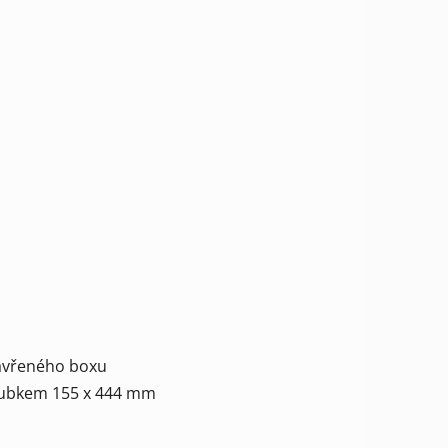
avřeného boxu
rubkem 155 x 444 mm