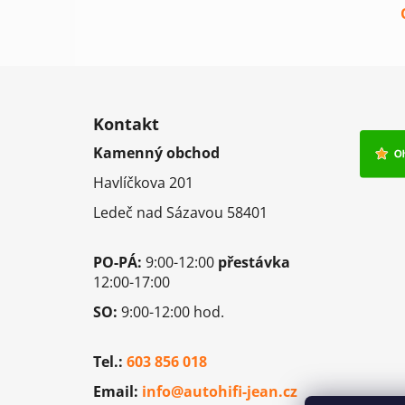
Z
á
Kontakt
p
Kamenný obchod
a
Havlíčkova 201
t
í
Ledeč nad Sázavou 58401
PO-PÁ:
9:00-12:00
přestávka
12:00-17:00
SO:
9:00-12:00 hod.
Tel.:
603 856 018
Email:
info@autohifi-jean.cz