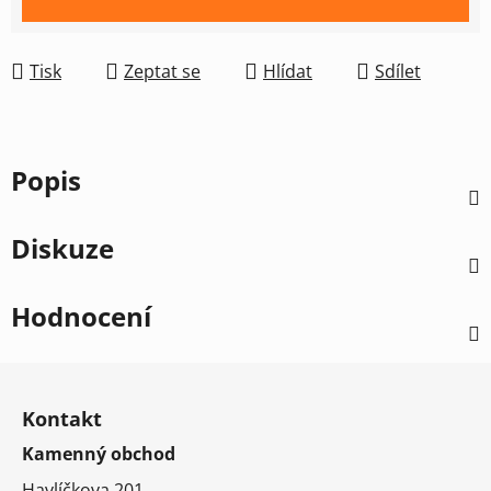
Tisk
Zeptat se
Hlídat
Sdílet
Popis
Diskuze
Hodnocení
Z
á
Kontakt
p
Kamenný obchod
a
t
Havlíčkova 201