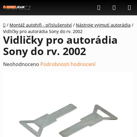
Přejít
Hledat
NÁKUP
na
KOŠÍK
obsah
Domů
/
Montáž autohifi - příslušenství
/
Nástroje vyjmutí autorádia
/
Vidličky pro autorádia Sony do rv. 2002
Vidličky pro autorádia
Sony do rv. 2002
Průměrné
Neohodnoceno
Podrobnosti hodnocení
hodnocení
produktu
je
0,0
z
5
hvězdiček.