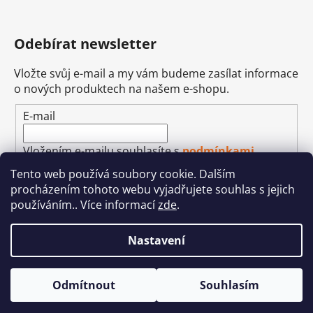
Odebírat newsletter
Vložte svůj e-mail a my vám budeme zasílat informace
o nových produktech na našem e-shopu.
E-mail
Vložením e-mailu souhlasíte s
podmínkami
ochrany osobních údajů
Tento web používá soubory cookie. Dalším
procházením tohoto webu vyjadřujete souhlas s jejich
PŘIHLÁSIT SE
používáním.. Více informací
zde
.
Nastavení
Vytvořil Shoptet
&
Betechnik
Odmítnout
Souhlasím
Copyright 2026
Autohifi-JEAN
. Všechna práva
vyhrazena.