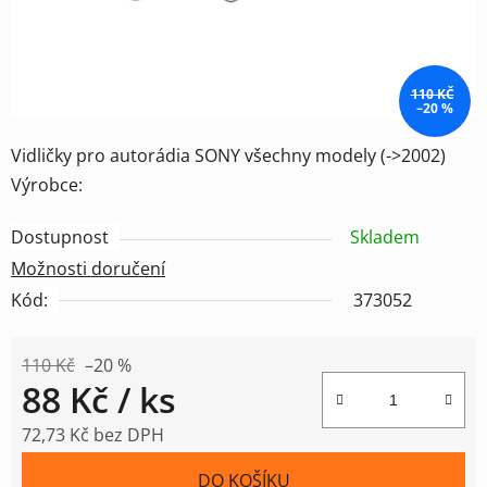
110 KČ
–20 %
Vidličky pro autorádia SONY všechny modely (->2002)
Výrobce:
Dostupnost
Skladem
Možnosti doručení
Kód:
373052
110 Kč
–20 %
88 Kč
/ ks
72,73 Kč bez DPH
Měrná cena:
DO KOŠÍKU