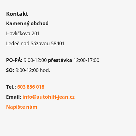
Z
á
Kontakt
p
Kamenný obchod
a
t
Havlíčkova 201
í
Ledeč nad Sázavou 58401
PO-PÁ:
9:00-12:00
přestávka
12:00-17:00
SO:
9:00-12:00 hod.
Tel.:
603 856 018
Email:
info@autohifi-jean.cz
Napište nám