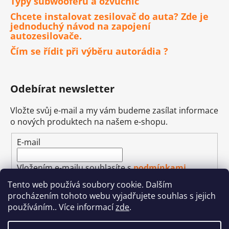
Typy subwooferů a ozvučnic
Chcete instalovat zesilovač do auta? Zde je
jednoduchý návod na zapojení
autozesilovače.
Čím se řídit při výběru autorádia ?
Odebírat newsletter
Vložte svůj e-mail a my vám budeme zasílat informace
o nových produktech na našem e-shopu.
E-mail
Vložením e-mailu souhlasíte s
podmínkami
ochrany osobních údajů
Tento web používá soubory cookie. Dalším
procházením tohoto webu vyjadřujete souhlas s jejich
PŘIHLÁSIT SE
používáním.. Více informací
zde
.