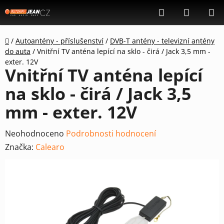
Přejít
Hledat
NÁKUP
na
KOŠÍK
obsah
Domů
/
Autoantény - příslušenství
/
DVB-T antény - televizní antény
do auta
/
Vnitřní TV anténa lepící na sklo - čirá / Jack 3,5 mm -
exter. 12V
Vnitřní TV anténa lepící
na sklo - čirá / Jack 3,5
mm - exter. 12V
Průměrné
Neohodnoceno
Podrobnosti hodnocení
hodnocení
Značka:
Calearo
produktu
je
0,0
z
5