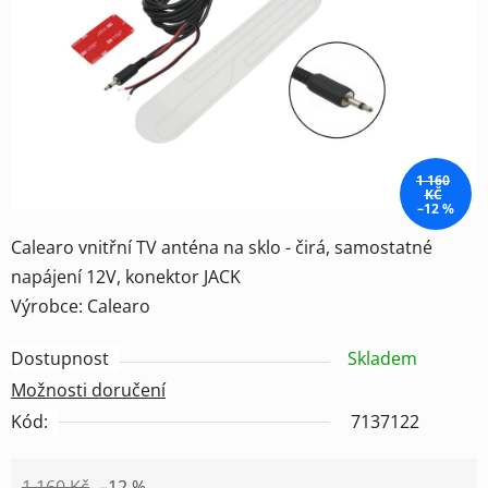
hvězdiček.
1 160
KČ
–12 %
Calearo vnitřní TV anténa na sklo - čirá, samostatné
napájení 12V, konektor JACK
Výrobce: Calearo
Dostupnost
Skladem
Možnosti doručení
Kód:
7137122
1 160 Kč
–12 %