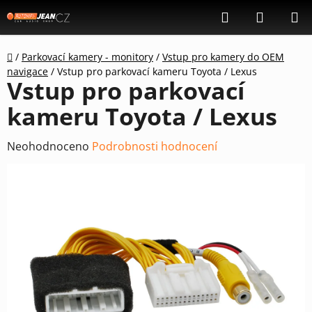
Přejít
Hledat
NÁKUP
na
KOŠÍK
obsah
Domů
/
Parkovací kamery - monitory
/
Vstup pro kamery do OEM
navigace
/
Vstup pro parkovací kameru Toyota / Lexus
Vstup pro parkovací
kameru Toyota / Lexus
Průměrné
Neohodnoceno
Podrobnosti hodnocení
hodnocení
produktu
je
0,0
z
5
hvězdiček.