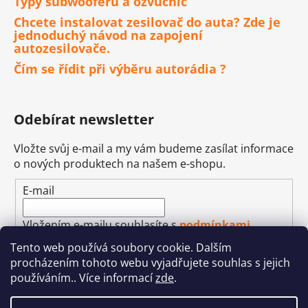
Typy subwooferů a ozvučnic
Chcete instalovat zesilovač do auta? Zde je
jednoduchý návod na zapojení
autozesilovače.
Čím se řídit při výběru autorádia ?
Odebírat newsletter
Vložte svůj e-mail a my vám budeme zasílat informace
o nových produktech na našem e-shopu.
E-mail
Vložením e-mailu souhlasíte s
podmínkami
ochrany osobních údajů
Tento web používá soubory cookie. Dalším
procházením tohoto webu vyjadřujete souhlas s jejich
PŘIHLÁSIT SE
používáním.. Více informací
zde
.