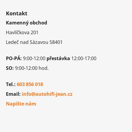
Z
á
Kontakt
p
Kamenný obchod
a
t
Havlíčkova 201
í
Ledeč nad Sázavou 58401
PO-PÁ:
9:00-12:00
přestávka
12:00-17:00
SO:
9:00-12:00 hod.
Tel.:
603 856 018
Email:
info@autohifi-jean.cz
Napište nám