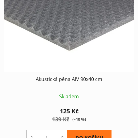
s
r
p
o
r
d
o
u
d
k
u
t
k
ů
t
ů
Akustická pěna AIV 90x40 cm
Skladem
125 Kč
139 Kč
(–10 %)
DO KOŠÍKU