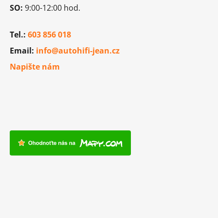
y
SO:
9:00-12:00 hod.
v
ý
p
Tel.:
603 856 018
i
Email:
info@autohifi-jean.cz
s
u
Napište nám