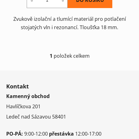
Zvukově izolační a tlumící materiál pro potlačení
stojatých vln i rezonancí. Tloušťka 18 mm.
1
položek celkem
O
v
l
Z
á
á
d
Kontakt
p
a
Kamenný obchod
a
c
t
í
Havlíčkova 201
í
p
Ledeč nad Sázavou 58401
r
v
k
PO-PÁ:
9:00-12:00
přestávka
12:00-17:00