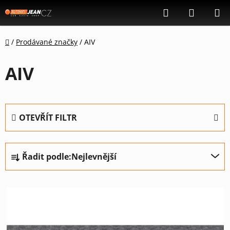
Přejít
Hledat
NÁKUP
na
KOŠÍK
obsah
Domů
/
Prodávané značky
/
AIV
AIV
OTEVŘÍT FILTR
Ř
Řadit podle:
Nejlevnější
a
z
V
e
ý
n
p
í
i
p