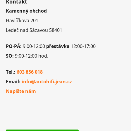
Kontakt
p
p
r
Kamenný obchod
a
v
t
Havlíčkova 201
k
í
y
Ledeč nad Sázavou 58401
v
ý
PO-PÁ:
9:00-12:00
přestávka
12:00-17:00
p
i
SO:
9:00-12:00 hod.
s
u
Tel.:
603 856 018
Email:
info@autohifi-jean.cz
Napište nám