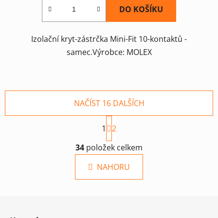
DO KOŠÍKU
Izolační kryt-zástrčka Mini-Fit 10-kontaktů -
samec.Výrobce: MOLEX
NAČÍST 16 DALŠÍCH
S
1
t
2
r
O
á
34
položek celkem
v
n
l
k
NAHORU
á
o
d
v
a
á
Z
c
n
á
í
í