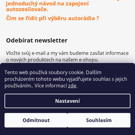
jednoduchý návod na zapojení
autozesilovače.
Čím se řídit při výběru autorádia ?
Odebírat newsletter
Vložte svůj e-mail a my vám budeme zasílat informace
o nových produktech na našem e-shopu.
E-mail
Tento web používá soubory cookie. Dalším
procházením tohoto webu vyjadřujete souhlas s jejich
používáním.. Více informací
zde
.
Vložením e-mailu souhlasíte s
podmínkami
ochrany osobních údajů
Nastavení
PŘIHLÁSIT SE
Odmítnout
Souhlasím