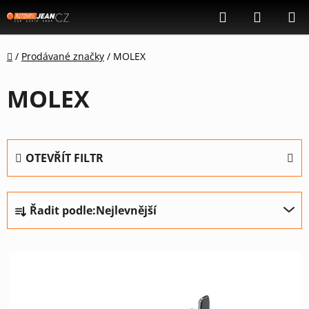
Přejít
Hledat
NÁKUP
na
KOŠÍK
obsah
Domů
/
Prodávané značky
/
MOLEX
MOLEX
OTEVŘÍT FILTR
Ř
Řadit podle:
Nejlevnější
a
z
V
e
ý
n
p
í
i
p