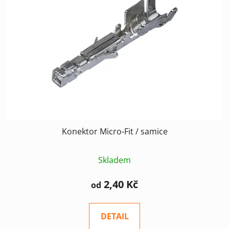
s
r
p
o
r
d
o
u
d
k
u
t
k
ů
t
ů
Konektor Micro-Fit / samice
Skladem
2,40 Kč
od
DETAIL