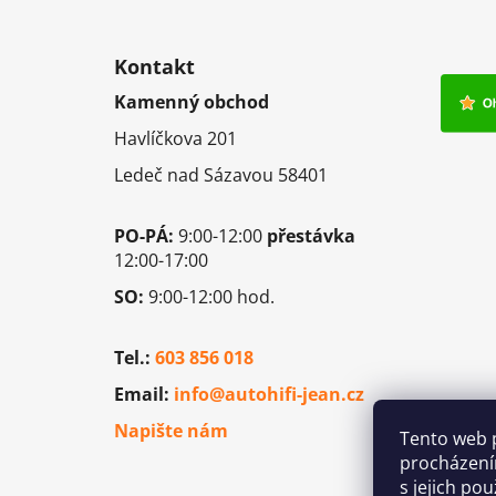
Z
á
Kontakt
p
Kamenný obchod
a
Havlíčkova 201
t
í
Ledeč nad Sázavou 58401
PO-PÁ:
9:00-12:00
přestávka
12:00-17:00
SO:
9:00-12:00 hod.
Tel.:
603 856 018
Email:
info@autohifi-jean.cz
Napište nám
Tento web 
procházení
s jejich po