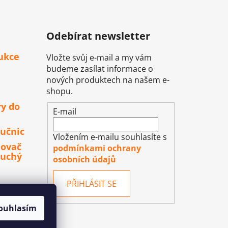
Odebírat newsletter
ukce
Vložte svůj e-mail a my vám
budeme zasílat informace o
nových produktech na našem e-
shopu.
ry do
E-mail
učnic
Vložením e-mailu souhlasíte s
lovač
podmínkami ochrany
duchý
osobních údajů
PŘIHLÁSIT SE
ouhlasím