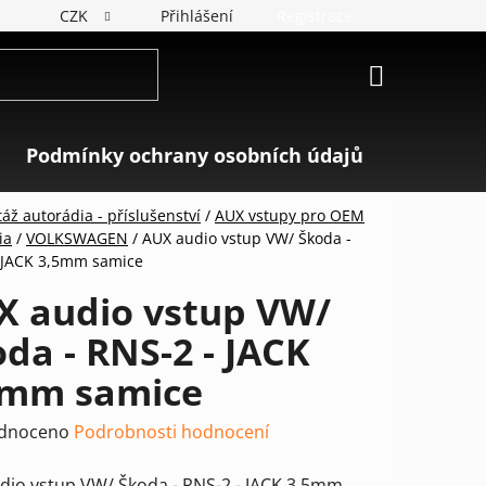
CZK
Přihlášení
Registrace
NÁKUPNÍ
KOŠÍK
Podmínky ochrany osobních údajů
Značky
áž autorádia - příslušenství
/
AUX vstupy pro OEM
ia
/
VOLKSWAGEN
/
AUX audio vstup VW/ Škoda -
 JACK 3,5mm samice
X audio vstup VW/
da - RNS-2 - JACK
5mm samice
rné
dnoceno
Podrobnosti hodnocení
ení
dio vstup VW/ Škoda - RNS-2 - JACK 3,5mm