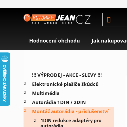
Přejít
na
obsah
Hodnocení obchodu
Jak nakupova
P
K
Přeskočit
!!! VÝPRODEJ - AKCE - SLEVY !!!
a
o
kategorie
Elektronické plašiče škůdců
t
s
e
Multimédia
t
g
r
Autorádia 1DIN / 2DIN
o
a
r
Montáž autorádia - příslušenství
i
n
1DIN redukce-adaptéry pro
e
n
autorádia