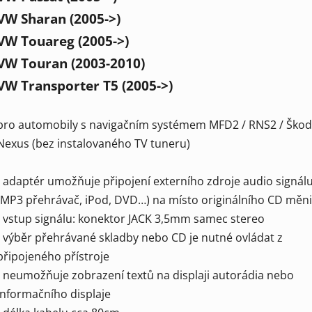
VW Sharan (2005->)
VW Touareg (2005->)
VW Touran (2003-2010)
VW Transporter T5 (2005->)
pro automobily s navigačním systémem MFD2 / RNS2 / Ško
Nexus (bez instalovaného TV tuneru)
- adaptér umožňuje připojení externího zdroje audio signál
(MP3 přehrávač, iPod, DVD…) na místo originálního CD měn
- vstup signálu: konektor JACK 3,5mm samec stereo
- výběr přehrávané skladby nebo CD je nutné ovládat z
připojeného přístroje
- neumožňuje zobrazení textů na displaji autorádia nebo
informačního displaje