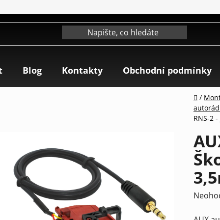
t
Blog
Kontakty
Obchodní podmínky
Domů
/
Mont
autorád
RNS-2 -
AU
Ško
3,
Průmě
Neoho
hodnoc
AUX au