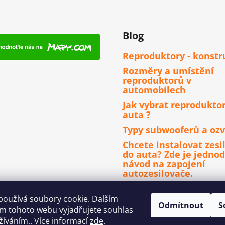
Blog
Reproduktory - konstr
Rozměry a umístění
reproduktorů v
automobilech
Jak vybrat reprodukto
auta ?
Typy subwooferů a ozv
Chcete instalovat zesi
do auta? Zde je jedno
návod na zapojení
autozesilovače.
Čím se řídit při výběru
autorádia ?
používá soubory cookie. Dalším
Odmítnout
S
m tohoto webu vyjadřujete souhlas
užíváním.. Více informací
zde
.