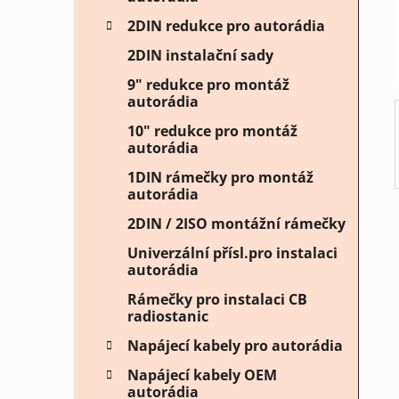
í
2DIN redukce pro autorádia
p
2DIN instalační sady
a
n
9" redukce pro montáž
autorádia
e
l
10" redukce pro montáž
autorádia
1DIN rámečky pro montáž
autorádia
2DIN / 2ISO montážní rámečky
Univerzální přísl.pro instalaci
autorádia
Rámečky pro instalaci CB
radiostanic
Napájecí kabely pro autorádia
Napájecí kabely OEM
autorádia