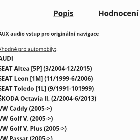
Popis
Hodnocení
AUX audio vstup pro originální navigace
Vhodné pro automobily:
AUDI
SEAT Altea [5P] (3/2004-12/2015)
SEAT Leon [1M] (11/1999-6/2006)
SEAT Toledo [1L] (9/1991-101999)
ŠKODA Octavia II. (2/2004-6/2013)
VW Caddy (2005->)
VW Golf V. (2005->)
VW Golf V. Plus (2005->)
VW Passat (2005->)