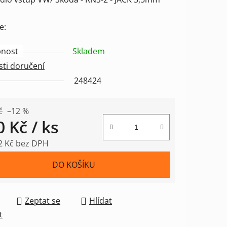
tu
e:
nost
Skladem
ti doručení
ek.
248424
č
–12 %
0 Kč
/ ks
2 Kč bez DPH
 cena:
DO KOŠÍKU
Zeptat se
Hlídat
t