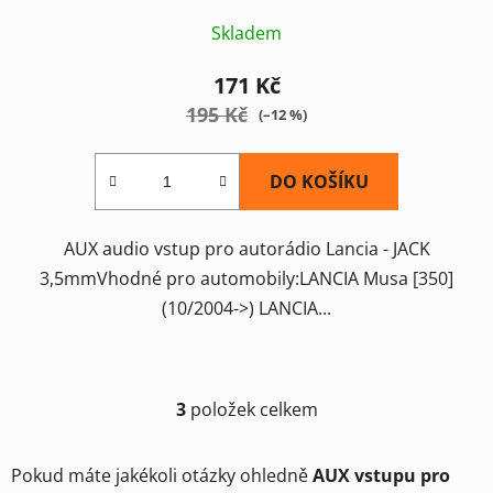
Skladem
171 Kč
195 Kč
(–12 %)
DO KOŠÍKU
AUX audio vstup pro autorádio Lancia - JACK
3,5mmVhodné pro automobily:LANCIA Musa [350]
(10/2004->) LANCIA...
3
položek celkem
O
v
l
Pokud máte jakékoli otázky ohledně
AUX vstupu pro
á