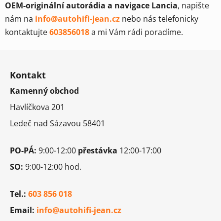
OEM-originální autorádia a navigace Lancia
, napište
d
nám na
info@autohifi-jean.cz
nebo nás telefonicky
a
c
kontaktujte
603856018
a mi Vám rádi poradíme.
í
Z
p
r
á
Kontakt
v
p
k
Kamenný obchod
a
y
t
Havlíčkova 201
v
í
ý
Ledeč nad Sázavou 58401
p
i
PO-PÁ:
9:00-12:00
přestávka
s
12:00-17:00
u
SO:
9:00-12:00 hod.
Tel.:
603 856 018
Email:
info@autohifi-jean.cz