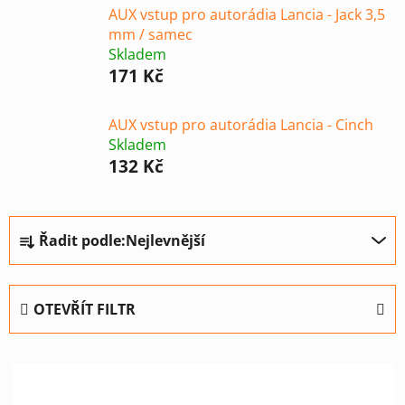
AUX vstup pro autorádia Lancia - Jack 3,5
mm / samec
Skladem
171 Kč
AUX vstup pro autorádia Lancia - Cinch
Skladem
132 Kč
Ř
Řadit podle:
Nejlevnější
a
z
e
OTEVŘÍT FILTR
n
í
V
p
ý
r