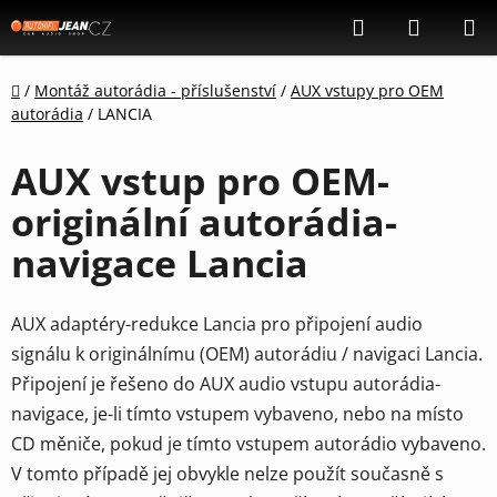
Přejít
Hledat
NÁKUP
na
KOŠÍK
obsah
Domů
/
Montáž autorádia - příslušenství
/
AUX vstupy pro OEM
autorádia
/
LANCIA
AUX vstup pro OEM-
originální autorádia-
navigace Lancia
AUX adaptéry-redukce Lancia pro připojení audio
signálu k originálnímu (OEM) autorádiu / navigaci Lancia.
Připojení je řešeno do AUX audio vstupu autorádia-
navigace, je-li tímto vstupem vybaveno, nebo na místo
CD měniče, pokud je tímto vstupem autorádio vybaveno.
V tomto případě jej obvykle nelze použít současně s