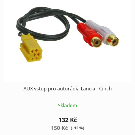
p
o
i
d
s
u
p
k
r
t
o
ů
d
u
k
t
ů
AUX vstup pro autorádia Lancia - Cinch
Skladem
132 Kč
150 Kč
(–12 %)