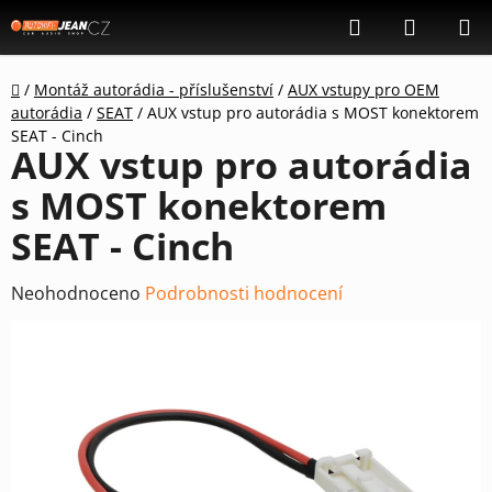
Přejít
Hledat
NÁKUP
na
KOŠÍK
obsah
Domů
/
Montáž autorádia - příslušenství
/
AUX vstupy pro OEM
autorádia
/
SEAT
/
AUX vstup pro autorádia s MOST konektorem
SEAT - Cinch
AUX vstup pro autorádia
s MOST konektorem
SEAT - Cinch
Průměrné
Neohodnoceno
Podrobnosti hodnocení
hodnocení
produktu
je
0,0
z
5