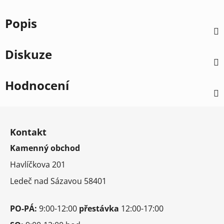
Popis
Diskuze
Hodnocení
Z
á
Kontakt
p
Kamenný obchod
a
t
Havlíčkova 201
í
Ledeč nad Sázavou 58401
PO-PÁ:
9:00-12:00
přestávka
12:00-17:00