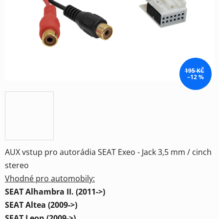
hvězdiček.
195 KČ
–12 %
AUX vstup pro autorádia SEAT Exeo - Jack 3,5 mm / cinch
stereo
Vhodné pro automobily:
SEAT Alhambra II. (2011->)
SEAT Altea (2009->)
SEAT Leon (2009->)